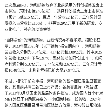
此次重启IPO，海和药物放弃了此前采用的科创板第五套上
市标准（预计市值≥40亿元），选择科创板第二套上市标准
（预计市值≥15 亿元、最近一年营收≥2 亿元、三年累计研
发投入占营收比≥15%），拟募资29亿元用于新药研发、商
业化推广、补充流动资金等。
“自降身价”的海和药物，业绩情况亦不容乐观。招股书显
示，2023年至2025年（以下简称“报告期内”），海和药物
营业收入分别为0.34亿元、4.14亿元和3.89亿元，其中2025
年营收较2024年下降5.97%，整体波动如同“过山车”；归母
净利润分别-5.37亿元、-2.44亿元和-2.67亿元，三年累计亏
损10.48亿元，未弥补亏损已扩大至27.97亿元。
不过，相较于前次申报，海和药物的基本面已发生显著变
化。其目前共有三款已上市产品：谷美替尼片（海益坦）
于2023年3月获国家药监局附条件批准，成为国内首个针对
MET外显子14跳跃突变的非小细胞肺癌一线药物，2024年
纳入国家医保目录后带动医院处方放量；紫杉醇口服溶液