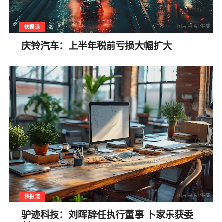
快报道
庆铃汽车：上半年税前亏损大幅扩大
快报道
驴迹科技：刘晖辞任执行董事 卜家乐获委