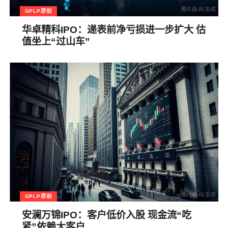
GPLP原创
华卓精科IPO：递表前净亏损进一步扩大 估
值坐上“过山车”
GPLP原创
安澜万锦IPO：客户低价入股 现金流“吃
紧”依赖大客户