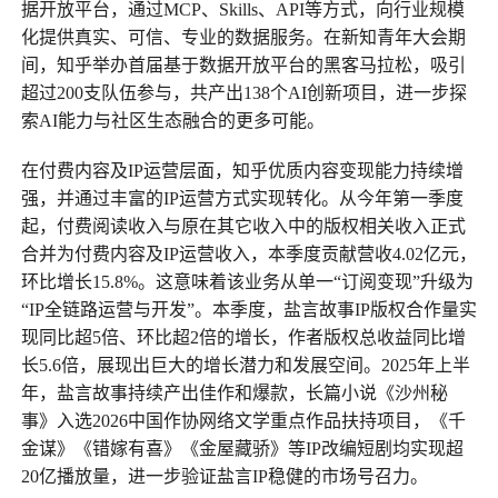
据开放平台，通过MCP、Skills、API等方式，向行业规模
化提供真实、可信、专业的数据服务。在新知青年大会期
间，知乎举办首届基于数据开放平台的黑客马拉松，吸引
超过200支队伍参与，共产出138个AI创新项目，进一步探
索AI能力与社区生态融合的更多可能。
在付费内容及IP运营层面，知乎优质内容变现能力持续增
强，并通过丰富的IP运营方式实现转化。从今年第一季度
起，付费阅读收入与原在其它收入中的版权相关收入正式
合并为付费内容及IP运营收入，本季度贡献营收4.02亿元，
环比增长15.8%。这意味着该业务从单一“订阅变现”升级为
“IP全链路运营与开发”。本季度，盐言故事IP版权合作量实
现同比超5倍、环比超2倍的增长，作者版权总收益同比增
长5.6倍，展现出巨大的增长潜力和发展空间。2025年上半
年，盐言故事持续产出佳作和爆款，长篇小说《沙州秘
事》入选2026中国作协网络文学重点作品扶持项目，《千
金谋》《错嫁有喜》《金屋藏骄》等IP改编短剧均实现超
20亿播放量，进一步验证盐言IP稳健的市场号召力。