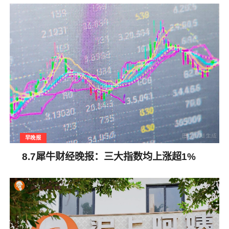
早晚报
8.7犀牛财经晚报：三大指数均上涨超1%