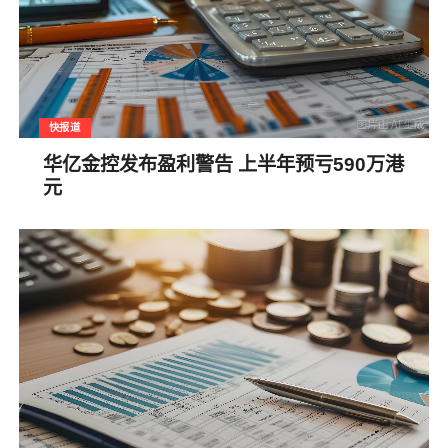
快报道
华亿金控发布盈利警告 上半年预亏590万港
元