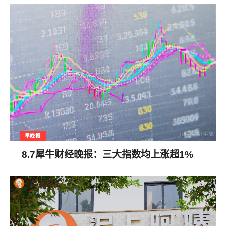
早晚报
8.7犀牛财经晚报：三大指数均上涨超1%