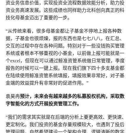
资业务信息价值，实现投资全流程数据效能分析，助力投
资业务高速发展。这些成绩也同样助力北科创向真正的科
技化母基金迈出了重要的一步。
“从传统来看，很多母基金都让子基金不停地上报各种数
据，子基金也很烦燥，报的东西也是七七八八，在汇总、
交互的过程中存在各种问题。特别对于一些没钱购买管理
系统或者根本不够重视的小基金，以前做上报可能就是一
个excel，但现在可以通过鲸准资管系统做日常管理，季度
报告的时候可以一键上报。现在我们旗下四十多支基金都
在陆续使用鲸准资管系统填报，填报效果非常好，对子基
金端的效益提升有非常好的促进作用。”
袁昊冉
预计，未来会有越来越多的私募股权机构，采取数
字智能化的方式开展投资管理工作。
“我们的需求其实就是在后端的分析上要更高效、更快速、
更定制化。我们投资的基金存量规模较大，也遇到了投后
管理问题，自然希望建设一个架构合理、逻辑清晰的数字