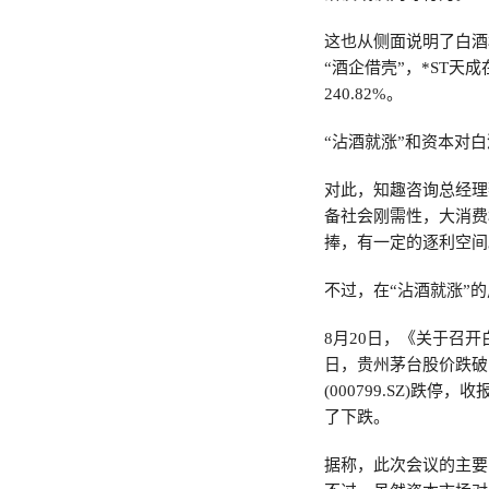
这也从侧面说明了白酒
“酒企借壳”，*ST天
240.82%。
“沾酒就涨”和资本对
对此，知趣咨询总经理
备社会刚需性，大消费
捧，有一定的逐利空间
不过，在“沾酒就涨”
8月20日，《关于召
日，贵州茅台股价跌破
(000799.SZ)跌
了下跌。
据称，此次会议的主要