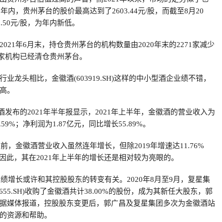
年内，贵州茅台的股价最高达到了2603.44元/股，而截至8月20
.50元/股，为年内新低。
021年6月末，持仓贵州茅台的机构数量由2020年末的2271家减少
02家机构已经清仓贵州茅台。
业龙头相比，金徽酒(603919.SH)这样的中小型酒企业绩不错，
高。
金徽酒发布的2021年半年报显示，2021年上半年，金徽酒的营业收入为
.59%；净利润为1.87亿元，同比增长55.89%。
之前，金徽酒营业收入虽然连年增长，但除2019年增速达11.76%
。因此，其在2021年上半年的增长还是相对较为亮眼的。
业绩增长或许和其控股股东的转变有关。2020年8月至9月，复星集
655.SH)收购了金徽酒共计38.00%的股份，成为其新任大股东，郭
据媒体报道，控股股东变更后，郭广昌及复星集团多次为金徽酒站
的资源和帮助。