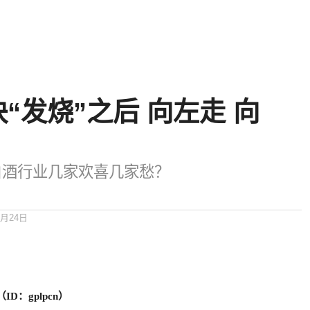
“发烧”之后 向左走 向
白酒行业几家欢喜几家愁？
8月24日
D：gplpcn）