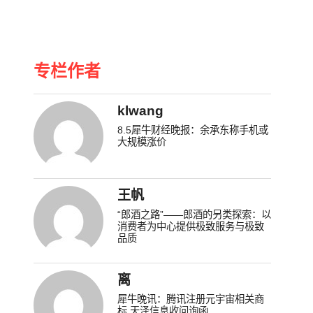
专栏作者
klwang
8.5犀牛财经晚报：余承东称手机或
大规模涨价
王帆
“郎酒之路”——郎酒的另类探索：以
消费者为中心提供极致服务与极致
品质
离
犀牛晚讯：腾讯注册元宇宙相关商
标 天泽信息收问询函