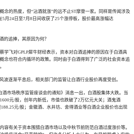
概念的热度，但“沾酒就涨”的远不止ST摩登一家。同样是传闻涉及
成在5月24日至7月8日间收获了25个涨停板，股价最高涨幅达
白酒的追捧，其原因为何？
蔡学飞对GPLP犀牛财经表示，资本对白酒追捧的原因在于白酒具
概念也符合内循环的政策。同时由于白酒得到了广泛的社会资本追
。
的风波逐渐平息后，相关部门的监管让白酒行业股价再度受创。
开白酒市场秩序监管座谈会的通知》消息一出，白酒股集体大跌。当
1600元/股，创年内新低，市值也跌破了2万亿元大关；酒鬼酒
停，收报188.25元/股；金徽酒、水井坊、舍得酒业等白酒企业股价也出现
内容有关于资本围猎白酒市场以及中秋节前防范白酒过度涨价等。