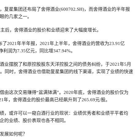
复星集团还布局了舍得酒业(600702.SH)，而舍得酒业的半年报
眼的几家之一。
份入主后，舍得酒业的股价和业绩迎来了大幅度增长。
了2021年半年报，2021年上半年，舍得酒业的营收为23.91亿
净利润为7.35亿元，同比增347.94%。
酒业摆脱了和原控股股东天洋控股之间的债务纠纷，于2021年5月
帽子。同时，舍得酒业也借助复星集团的线下渠道，实现了业绩的快速
借由这次交易赚得“盆满钵满”。2020年底，舍得酒业的股价仅为
2021年，舍得酒业的股价最高已经飙升到了265.69元/股。
绩，或许可以一窥白酒行业的现状：业绩优秀者和业绩平平者均
企的业绩、股价表现也各不相同。
发展如何呢？