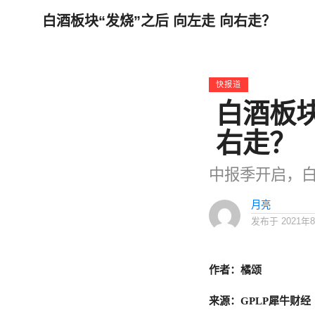
白酒板块“发烧”之后 向左走 向右走？
快报道
白酒板块
右走？
中报季开启，
月亮
发布于
2021年
作者：橘颂
来源：GPLP犀牛财经（I