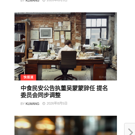
BY
KLWANG
快报道
中食民安公告执董吴蒙蒙辞任 提名
委员会同步调整
2026年8月5日
BY
KLWANG