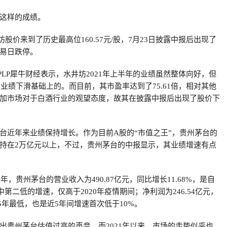
这样的成绩。
井坊股价来到了历史最高位160.57元/股，7月23日披露中报后出现了
易日跌停。
PLP犀牛财经表示，水井坊2021年上半年的业绩虽然整体向好，但
的业绩下滑基础上的。而目前，其市盈率达到了75.61倍，相对其他
加市场对于白酒行业的观望态度，故其在披露中报后出现了股价下
台近年来业绩保持增长。作为目前A股的“市值之王”，贵州茅台的
持在2万亿元以上，不过，贵州茅台的中报显示，其业绩增速有点
年，贵州茅台的营业收入为490.87亿元，同比增长11.68%，是自
年中第二低的增速，仅高于2020年疫情期间；净利润为246.54亿元，
近5年最低，也是近5年间增速首次低于10%。
出贵州茅台估值过高的声音，而2021年以来，市场的走势似乎也