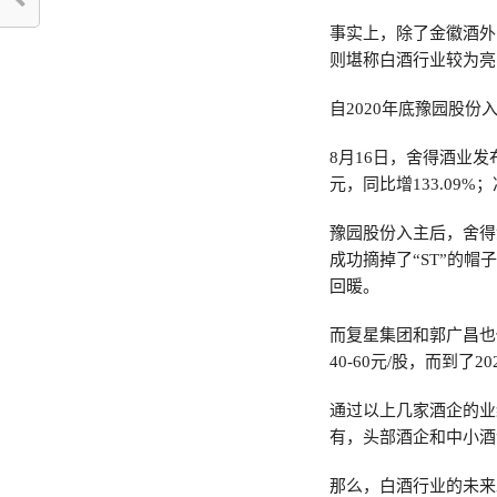
事实上，除了金徽酒外，
则堪称白酒行业较为亮
自2020年底豫园股
8月16日，舍得酒业发布
元，同比增133.09%；
豫园股份入主后，舍得
成功摘掉了“ST”的
回暖。
而复星集团和郭广昌也
40-60元/股，而到了
通过以上几家酒企的业
有，头部酒企和中小酒
那么，白酒行业的未来