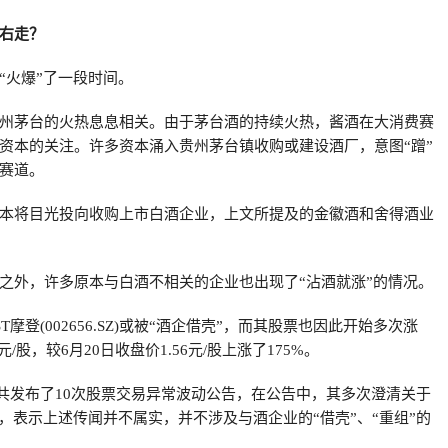
右走？
“火爆”了一段时间。
州茅台的火热息息相关。由于茅台酒的持续火热，酱酒在大消费赛
资本的关注。许多资本涌入贵州茅台镇收购或建设酒厂，意图“蹭”
赛道。
本将目光投向收购上市白酒企业，上文所提及的金徽酒和舍得酒业
之外，许多原本与白酒不相关的企业也出现了“沾酒就涨”的情况。
T摩登(002656.SZ)或被“酒企借壳”，而其股票也因此开始多次涨
元/股，较6月20日收盘价1.56元/股上涨了175%。
摩登共发布了10次股票交易异常波动公告，在公告中，其多次澄清关于
闻，表示上述传闻并不属实，并不涉及与酒企业的“借壳”、“重组”的