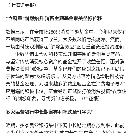
（上海证券报）
“含科量”悄然抬升 消费主题基金审美坐标位移
数据显示，在全市场280只消费主题基金中，今年以来仅有
不到两成产品获得正收益，大多数深陷亏损泥潭。然而，
一场由科技浪潮掀起的“鲶鱼效应”正在重塑赛道投资逻辑
——少数凭借重仓AI科技实现净值突围的泛消费类产品，
与坚守传统消费核心资产的基金拉开了收益差距。面对消
费板块长时间的调整，基金经理们的应对之策已不再局限
于传统的聚焦“吃喝玩乐”。从易方达蓝筹精选增聘科技背
景的基金经理，到越来越多消费主题基金在消费电子与AI
应用端的积极卡位，基金经理正试图打破消费投资“衣食住
行”的刻板印象，寻找新的增长极。（中证报）
多家民营银行中长期定存利率跌至“1字头”
近期，多家民营银行集中下调中长期定期存款利率，此前
不少利率水平处于“2字头”的中长期定存产品，如今利率回