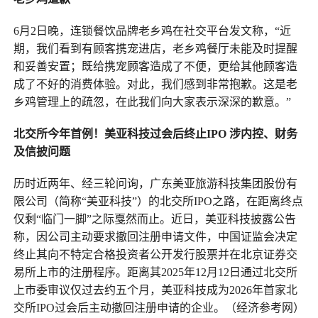
6月2日晚，连锁餐饮品牌老乡鸡在社交平台发文称，“近
期，我们看到有顾客携宠进店，老乡鸡餐厅未能及时提醒
和妥善安置；既给携宠顾客造成了不便，更给其他顾客造
成了不好的消费体验。对此，我们感到非常抱歉。这是老
乡鸡管理上的疏忽，在此我们向大家表示深深的歉意。”
北交所今年首例！美亚科技过会后终止IPO
涉内控、财务
及信披问题
历时近两年、经三轮问询，广东美亚旅游科技集团股份有
限公司（简称“美亚科技”）的北交所IPO之路，在距离终点
仅剩“临门一脚”之际戛然而止。近日，美亚科技披露公告
称，因公司主动要求撤回注册申请文件，中国证监会决定
终止其向不特定合格投资者公开发行股票并在北京证券交
易所上市的注册程序。距离其2025年12月12日通过北交所
上市委审议仅过去约五个月，美亚科技成为2026年首家北
交所IPO过会后主动撤回注册申请的企业。（经济参考网）