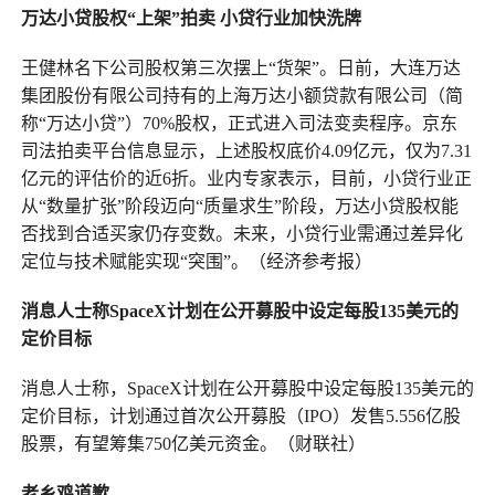
万达小贷股权“上架”拍卖 小贷行业加快洗牌
王健林名下公司股权第三次摆上“货架”。日前，大连万达
集团股份有限公司持有的上海万达小额贷款有限公司（简
称“万达小贷”）70%股权，正式进入司法变卖程序。京东
司法拍卖平台信息显示，上述股权底价4.09亿元，仅为7.31
亿元的评估价的近6折。业内专家表示，目前，小贷行业正
从“数量扩张”阶段迈向“质量求生”阶段，万达小贷股权能
否找到合适买家仍存变数。未来，小贷行业需通过差异化
定位与技术赋能实现“突围”。（经济参考报）
消息人士称SpaceX计划在公开募股中设定每股135美元的
定价目标
消息人士称，SpaceX计划在公开募股中设定每股135美元的
定价目标，计划通过首次公开募股（IPO）发售5.556亿股
股票，有望筹集750亿美元资金。（财联社）
老乡鸡道歉