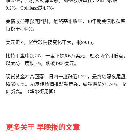
跌2.7%，此前大反弹暂歇。加密板块重挫，Strategy跌
9.2%，Coinbase跌4.7%。
美债收益率探底回升，最终基本收平，10年期美债收益率
持稳于4.44%。
美元走V，尾盘较隔夜变化不大，报99.15。
比特币盘中跌7%，一度下探6.6万美元，触及两个月低点。
以太坊一度跌5%，跌破1900美元。
现货黄金冲高回落，日内一度涨近1.3%，最终较隔夜尾盘
微涨0.1%。AI基建热情推动铜走强，纽铜期货涨1.9%，收
创新高。（华尔街见闻）
更多关于 早晚报的文章