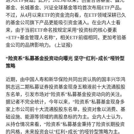
进入ETF赛道。此外，2025年以来，创金合信基金、鑫元
基金、长城基金、兴证全球基金等均首次布局ETF产品。
不过，从4月以来ETF的资金流向看，在ETF领域深耕已久
的基金公司旗下产品更能吸引资金涌入。在业内人士看
来，由于当前ETF命名按规定采用“投资标的核心要素
+ETF+基金管理人名称”，相关ETF前缀相同，更加考验基
金公司的品牌影响力。 (上证报)
“险资系”私募基金投资动向曝光 坚守“红利+成长”哑铃型
策略
近期，由中国人寿和新华保险共同出资认购的国丰兴华鸿
鹄志远二期私募证券投资基金现身五粮液前十大流通股股
东名单，引发市场对“险资系”私募基金投资动向的关注。
据记者不完全统计，今年以来，“险资系”私募基金现身多
家上市公司前十大流通股股东名单，投资对象以消费、基
础设施、能源等领域的高股息标的为主。业内人士认为，
从持仓情况来看，“险资系”私募基金秉持了险资长期投资
的风格，未来投资会以“红利+成长”的哑铃型策略为主。