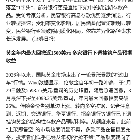
落至“1字头”，部分银行更是直接下架中长期定期存款产
品。受访专家分析，民营银行高息存款优势逐步消退，行
业转型提速；受利率变化影响，居民储蓄配置逻辑明显转
变，民营银行亟须破除同质化困局，依靠差异化路径谋求
长远发展。 (证券日报)
黄金年内最大回撤近1500美元
多家银行下调挂钩产品预期
收益
2026年以来，国际黄金市场走出了一轮暴涨暴跌的“过山
车”行情。Wind数据显示，伦敦金自年初一路冲高，于1月
29日触及5598.75美元/盎司的历史峰值，随后急速回撤，3
月最深下探至4098.25美元/盎司，年内最大回撤幅度突破
26%。伴随金价告别单边上涨、转向多空拉锯，记者注意
到，近期，交通银行、华夏银行、招商银行等银行已下调
挂钩黄金的结构性存款产品预期利率。从额度来看，此前
“上架即售空”的市场热度明显不再，多款产品在售额度充
裕，投资者们似乎已经从年初的“抢不到”产品额度转向了