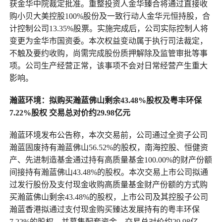
获金华中院裁定批准。重整投资人金华臻合将通过直接收
购小贝大美控股100%股份及一致行动人金华元恒持股，合
计控制公司13.35%股票。实施完成后，公司实际控制人将
变更为金华市国资委。本次权益变动属于执行司法裁定，
不触及要约收购，尚需完成股份质押解除及监管审批等事
项。公司生产经营正常，该事项不会对日常经营产生重大
影响。
瀚蓝环境：拟购买瀚蓝佛山剩余43.48%股权及粤丰环保
7.22%股权 交易总对价约29.98亿元
瀚蓝环境发布公告称，本次交易前，公司通过全资子公司
瀚蓝固废持有瀚蓝佛山56.52%的股权，南海控股、恒健资
产、先进制造基金通过持有高质量基金100.00%的财产份额
间接持有瀚蓝佛山43.48%的股权。本次交易上市公司拟通
过发行股份及支付现金收购高质量基金财产份额的方式购
买瀚蓝佛山剩余43.48%的股权，上市公司及其控股子公司
瀚蓝香港拟通过支付现金购买臻达发展持有的粤丰环保
7.22%的股权，并募集配套资金。交易总对价约29.98亿