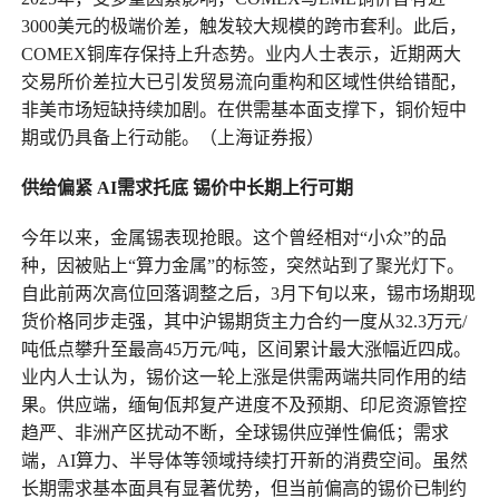
3000美元的极端价差，触发较大规模的跨市套利。此后，
COMEX铜库存保持上升态势。业内人士表示，近期两大
交易所价差拉大已引发贸易流向重构和区域性供给错配，
非美市场短缺持续加剧。在供需基本面支撑下，铜价短中
期或仍具备上行动能。（上海证券报）
供给偏紧 AI需求托底 锡价中长期上行可期
今年以来，金属锡表现抢眼。这个曾经相对“小众”的品
种，因被贴上“算力金属”的标签，突然站到了聚光灯下。
自此前两次高位回落调整之后，3月下旬以来，锡市场期现
货价格同步走强，其中沪锡期货主力合约一度从32.3万元/
吨低点攀升至最高45万元/吨，区间累计最大涨幅近四成。
业内人士认为，锡价这一轮上涨是供需两端共同作用的结
果。供应端，缅甸佤邦复产进度不及预期、印尼资源管控
趋严、非洲产区扰动不断，全球锡供应弹性偏低；需求
端，AI算力、半导体等领域持续打开新的消费空间。虽然
长期需求基本面具有显著优势，但当前偏高的锡价已制约