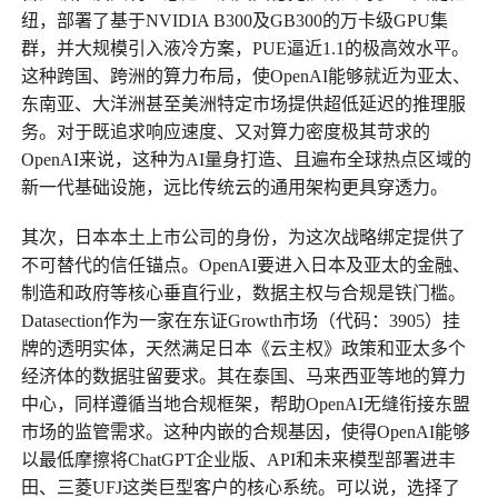
纽，部署了基于NVIDIA B300及GB300的万卡级GPU集
群，并大规模引入液冷方案，PUE逼近1.1的极高效水平。
这种跨国、跨洲的算力布局，使OpenAI能够就近为亚太、
东南亚、大洋洲甚至美洲特定市场提供超低延迟的推理服
务。对于既追求响应速度、又对算力密度极其苛求的
OpenAI来说，这种为AI量身打造、且遍布全球热点区域的
新一代基础设施，远比传统云的通用架构更具穿透力。
其次，日本本土上市公司的身份，为这次战略绑定提供了
不可替代的信任锚点。OpenAI要进入日本及亚太的金融、
制造和政府等核心垂直行业，数据主权与合规是铁门槛。
Datasection作为一家在东证Growth市场（代码：3905）挂
牌的透明实体，天然满足日本《云主权》政策和亚太多个
经济体的数据驻留要求。其在泰国、马来西亚等地的算力
中心，同样遵循当地合规框架，帮助OpenAI无缝衔接东盟
市场的监管需求。这种内嵌的合规基因，使得OpenAI能够
以最低摩擦将ChatGPT企业版、API和未来模型部署进丰
田、三菱UFJ这类巨型客户的核心系统。可以说，选择了