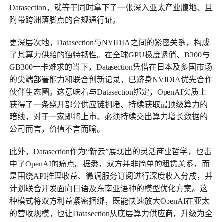
Datasection，就等于同时拿下了一张深入亚太产业腹地、且
附带跨洲落脚点的合规通行证。
更深层次地，Datasection与NVIDIA之间的紧密关系，构成
了其算力供给的独特韧性。在全球GPU极度紧俏、B300与
GB300一卡难求的当下，Datasection凭借在日本及多国市场
的尖端部署能力和联合创新记录，已跻身NVIDIA优先合作
伙伴生态圈。这意味着与Datasection绑定，OpenAI实质上
获得了一条绕开部分供应链拥堵、持续获取最顶级算力的
暗线，对于一家即将上市、必须持续交出算力增长数据的
公司而言，价值不言而喻。
此外，Datasection作为“新云”展现出的灵活商业哲学，也击
中了OpenAI的痛点。据悉，双方并非简单的租赁关系，而
是围绕API推理收益、微调服务订阅进行深度收入分成，并
计划联合开发面向日语及东南亚语种的模型优化方案。这
种模式将双方利益紧密捆绑，既能快速放大OpenAI在亚太
的营收规模，也让Datasection从底层算力供应商，升级为全