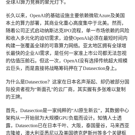
全球AI算力竞赛的聚光灯下。
长久以来，OpenAI的基础设施主要依赖微软Azure及美国
本土的算力部署，其商业化重心高度集中于北美。然而，
随着公司正式启动纳斯达克IPO流程，单一市场依赖的风险
和收入多元化的迫切需求，迫使OpenAI必须在最短时间内
构建一张覆盖全球的可靠算力网络。亚太地区拥有全球增
长最快的企业AI需求，是任何一家准上市公司都无法忽视
的估值压舱石。但这一次，OpenAI没有选择传统超大规模
云巨头，而是直接将战略筹码押在了Datasection身上。
为什么是Datasection？这家在日本名声渐起、却仍被部分国
际投资者视为“新面孔”的云厂商，其实握有多张难以复制
的王牌。
首先，Datasection是一家纯粹的“AI原生新云”，其数据中心
架构从一开始就为大规模GPU负载而设计。知情人士透
露，Datasection已在日本千叶、大阪，泰国曼谷，马来西亚
吉隆坡，澳大利亚悉尼以及美国德克萨斯州等多个关键枢