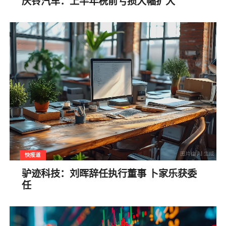
庆铃汽车：上半年税前亏损大幅扩大
快报道
驴迹科技：刘晖辞任执行董事 卜家乐获委
任