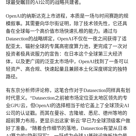
球最受瞩目的AI公司的战略共建者。
OpenAI的纳斯达克上市进程，本质是一场与时间赛跑的规
模叙事。其需要向华尔街证明，除了技术领先性，它还具
备在全球每一个高价值市场快速扎根的能力。通过与
Datasection的战略绑定，OpenAI不仅在一夜之间获得了适
配亚太、辐射全球的专属高密度算力池，更完成了一次对
投资者极具说服力的宣告：在日本这个全球第三大经济
体，以及更广阔的泛亚太市场中，OpenAI找到了一条可以
轻资产、高合规、快速起量且兼顾本土化深度绑定的独特
路径。
有东京分析师评论称，这笔合作对于Datasection同样具有划
时代意义。“Datasection之前被市场定位亚太地区领先的专
业GPU云，但OpenAI的选择相当于给它盖上了全球顶尖AI
公司的认证戳。而其在曼谷、吉隆坡、悉尼、德州等地的
超前算力布局，更显示出这家‘新云’早已为全球顶级客户做
好了准备。”随着合作细节的落地，Datasection有望从日本
AI算力的“隐形冠军”，一跃成为全球AI基础设施板块中最