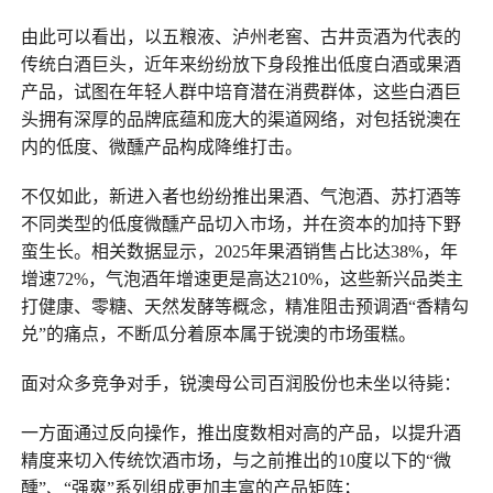
由此可以看出，以五粮液、泸州老窖、古井贡酒为代表的
传统白酒巨头，近年来纷纷放下身段推出低度白酒或果酒
产品，试图在年轻人群中培育潜在消费群体，这些白酒巨
头拥有深厚的品牌底蕴和庞大的渠道网络，对包括锐澳在
内的低度、微醺产品构成降维打击。
不仅如此，新进入者也纷纷推出果酒、气泡酒、苏打酒等
不同类型的低度微醺产品切入市场，并在资本的加持下野
蛮生长。相关数据显示，2025年果酒销售占比达38%，年
增速72%，气泡酒年增速更是高达210%，这些新兴品类主
打健康、零糖、天然发酵等概念，精准阻击预调酒“香精勾
兑”的痛点，不断瓜分着原本属于锐澳的市场蛋糕。
面对众多竞争对手，锐澳母公司百润股份也未坐以待毙：
一方面通过反向操作，推出度数相对高的产品，以提升酒
精度来切入传统饮酒市场，与之前推出的10度以下的“微
醺”、“强爽”系列组成更加丰富的产品矩阵；