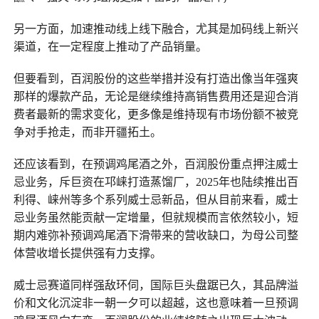
另一方面，加速推动线上线下融合，尤其是加码线上新兴
渠道，在一定程度上推动了产品销量。
但要看到，百润股份的这些举措并没有打造出像当年强爽
那样的爆款产品，无论是继续维持高销售费用还是迎合消
费者最新的需求变化，更多像是维持现有市场份额不被竞
争对手抢走，而非开疆拓土。
还应该看到，在预调鸡尾酒之外，百润股份重点押注威士
忌业务，斥巨资在邛崃打造蒸馏厂，2025年也陆续推出百
利得、崃州等多个系列威士忌新品，但从目前来看，威士
忌业务虽然能贡献一定增量，但就规模而言依然较小，短
期内难弥补预调鸡尾酒下滑带来的营收缺口，为母公司整
体营收增长提供强有力支撑。
威士忌赛道同样强敌环伺，国际巨头盘踞已久，其品牌溢
价和文化沉淀非一朝一夕可以超越，这也意味着一旦预调