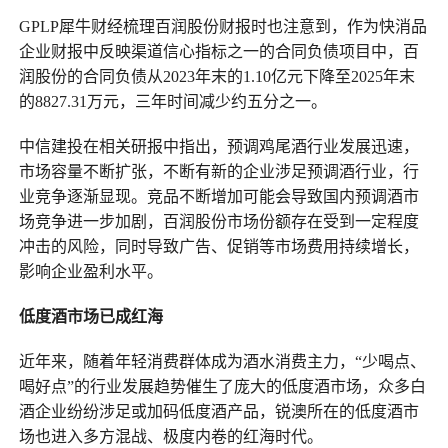
GPLP犀牛财经梳理百润股份财报时也注意到，作为快消品
企业财报中反映渠道信心指标之一的合同负债项目中，百
润股份的合同负债从2023年末的1.10亿元下降至2025年末
的8827.31万元，三年时间减少约五分之一。
中信建投在相关研报中指出，预调鸡尾酒行业发展迅速，
市场容量不断扩张，不断有新的企业涉足预调酒行业，行
业竞争逐渐显现。竞品不断增加可能会导致国内预调酒市
场竞争进一步加剧，百润股份市场份额存在受到一定程度
冲击的风险，同时导致广告、促销等市场费用持续增长，
影响企业盈利水平。
低度酒市场已成红海
近年来，随着年轻消费群体成为酒水消费主力，“少喝点、
喝好点”的行业发展趋势催生了庞大的低度酒市场，众多白
酒企业纷纷涉足或加码低度酒产品，锐澳所在的低度酒市
场也进入多方混战、极度内卷的红海时代。