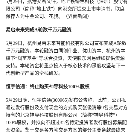
5月29日，据港交所文件，地上铁绿色科技（深圳）股份有
限公司（简称“地上铁”）向港交所提交上市申请书，联席
保荐人为中金公司、花旗。（界面新闻）
易启未来完成A轮数千万
元
融资
5月29日，杭州易启未来智能科技有限公司宣布完成A轮数
千万元融资。本轮融资由同创伟业、优山资本、杭州资本
旗下“润苗基金”等联合投资，天使股东网易继续提供资源
支持。本轮资金将重点投入于核心技术的深度攻坚与下一
代创新型产品的全栈研发。
恒宇信通：终止购买神导科技100%股权
5月29日晚，恒宇信通(300965)发布公告称，此前，公司拟
通过发行股份及支付现金的方式购买张俊清等9名交易对方
持有的北京神导科技股份有限公司（简称“神导科技”）
100%股权，并拟向不超过35名特定投资者发行股份募集配
套资金。鉴于交易各方就交易方案的部分主要条款最终未