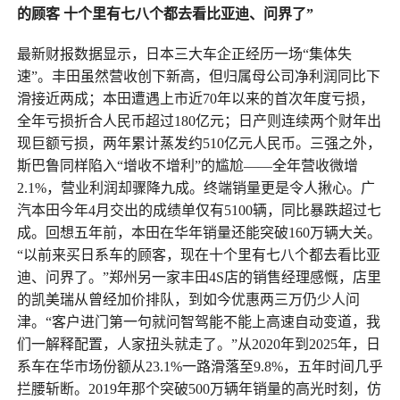
的顾客
十个里有七八个都去看比亚迪、问界了”
最新财报数据显示，日本三大车企正经历一场“集体失
速”。丰田虽然营收创下新高，但归属母公司净利润同比下
滑接近两成；本田遭遇上市近70年以来的首次年度亏损，
全年亏损折合人民币超过180亿元；日产则连续两个财年出
现巨额亏损，两年累计蒸发约510亿元人民币。三强之外，
斯巴鲁同样陷入“增收不增利”的尴尬——全年营收微增
2.1%，营业利润却骤降九成。终端销量更是令人揪心。广
汽本田今年4月交出的成绩单仅有5100辆，同比暴跌超过七
成。回想五年前，本田在华年销量还能突破160万辆大关。
“以前来买日系车的顾客，现在十个里有七八个都去看比亚
迪、问界了。”郑州另一家丰田4S店的销售经理感慨，店里
的凯美瑞从曾经加价排队，到如今优惠两三万仍少人问
津。“客户进门第一句就问智驾能不能上高速自动变道，我
们一解释配置，人家扭头就走了。”从2020年到2025年，日
系车在华市场份额从23.1%一路滑落至9.8%，五年时间几乎
拦腰斩断。2019年那个突破500万辆年销量的高光时刻，仿