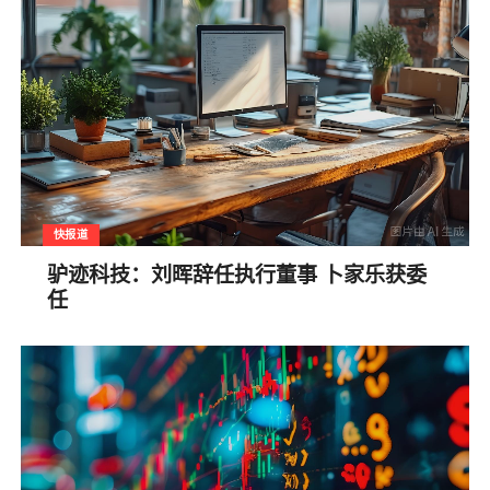
快报道
驴迹科技：刘晖辞任执行董事 卜家乐获委
任