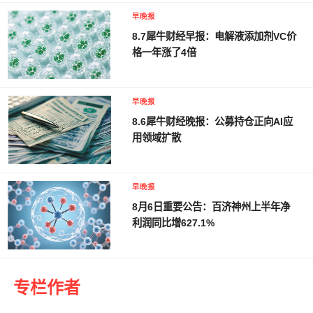
早晚报
8.7犀牛财经早报：电解液添加剂VC价
格一年涨了4倍
早晚报
8.6犀牛财经晚报：公募持仓正向AI应
用领域扩散
早晚报
8月6日重要公告：百济神州上半年净
利润同比增627.1%
专栏作者