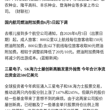
农种业、隆平高科、丰乐种业、登海种业等多家上市公
司。（财联社）
国内航司燃油附加费自6月5日起下调
去哪儿接到多个航空公司通知，自2026年6月5日（出票日
期）起，成人旅客：800公里以上航线每位旅客收取150元
燃油附加费，800公里(含)以下航线每位旅客收取80元燃油
附加费。相较于调整前降低了20元/10元。燃油附加费降低
将减少的出游成本。(蓝鲸新闻)
三星电子、SK海力士屡创新高触发意外抛售
今年合计净流
出资金达586亿美元
全球投资者今年疯狂涌入三星电子和SK海力士股票交易，
推动这两只内存股分别上涨了147%和245%，但飙升的股价
给一些基金带来了意想不到的麻烦。由于这两家公司股价
屡创新高，已经触及了一些基金单只股票持仓比例上限