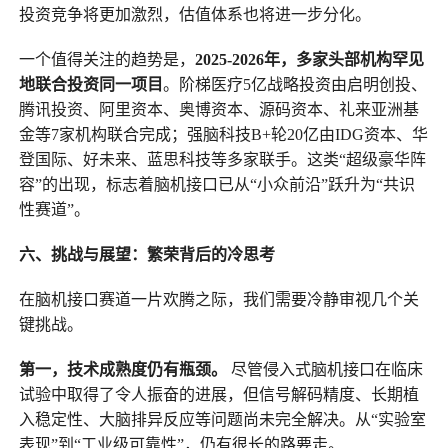
投资竞争将更加激烈，估值体系也将进一步分化。
一个值得关注的趋势是，
2025-2026年，多家头部机构罕见
地联合投资同一项目
。阶梯医疗5亿战略投资由启明创投、
腾讯投资、阿里资本、奥博资本、源码资本、礼来亚洲基
金等7家机构联合完成；强脑科技B+轮20亿由IDG资本、华
登国际、好未来、蓝思科技等多家联手。这类“超级豪华阵
容”的出现，标志着脑机接口已从“小众前沿”跃升为“共识
性赛道”。
六、挑战与展望：繁荣背后的冷思考
在脑机接口赛道一片欢腾之际，我们需要冷静审视几个关
键挑战。
第一，技术成熟度仍有瓶颈。
尽管侵入式脑机接口在临床
试验中取得了令人振奋的进展，但信号解码精度、长期植
入稳定性、大脑排异反应等问题尚未完全解决。从“实验室
表现”到“工业级可靠性”，仍有很长的路要走。