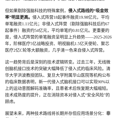
但如果剔除强脑科技的特殊案例，
侵入式路线的“吸金效
率”明显更高。
侵入式阵营18起事件融资19.98亿元，平均
单笔融资1.11亿元；非侵入式阵营（剔除强脑科技后约67
起事件）融资约54亿元，平均单笔约0.81亿元。更重要的
是，侵入式阵营的单笔融资呈明显上升趋势——2025-2026
年，阶梯医疗5亿战略投资、明视脑机1.5亿天使轮、聚芯
医疗2亿C轮等大额融资，几乎清一色来自侵入式阵营。
这一趋势背后是深刻的技术逻辑转变。过去三年，无线微
创脑机接口技术的突破大幅降低了侵入式的临床风险。清
华大学洪波教授团队、复旦大学附属华山医院等机构公布
的临床数据表明，新一代侵入式脑机接口可以实现90%以
上的运动意图解码准确率，且患者术后恢复期大幅缩短。
技术成熟度的提升，正在消除资本对侵入式“安全风险”的
顾虑。
展望未来，两种技术路线将长期并存但应用场景分化：
非