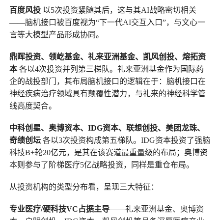
百度风投
以5次投资紧随其后，这与其AI战略密切相关
——脑机接口被百度视为“下一代AI交互入口”，与文心一
言等大模型产品形成协同。
鼎晖投资、领屹基金、礼来亚洲基金、凯风创投、熔拓资
本
各以4次投资并列第三梯队。礼来亚洲基金作为国际药
企的战投部门，其布局脑机接口的逻辑在于：脑机接口在
神经疾病治疗领域具有颠覆性潜力，与礼来的神经科学管
线高度契合。
中科创星、奥博资本、IDG资本、联想创投、美团龙珠、
奇绩创坛
各以3次投资构成第五梯队。IDG资本投资了强脑
科技B+轮20亿元，是其在该赛道最重量级的布局；奥博资
本则参与了阶梯医疗5亿战略投资，同样是重仓布局。
从投资机构的类型分布看，呈现三大特征：
专业医疗/硬科技VC占据主导
——礼来亚洲基金、奥博资