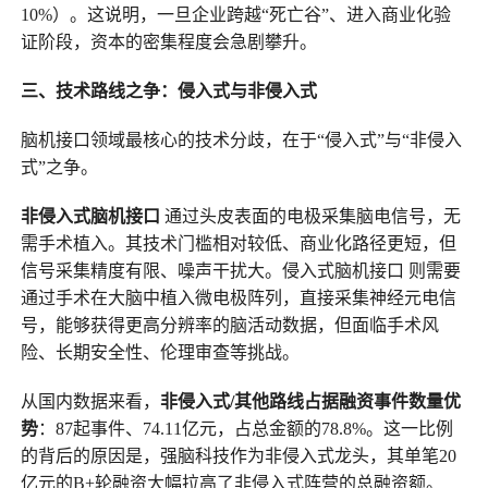
10%）。这说明，一旦企业跨越“死亡谷”、进入商业化验
证阶段，资本的密集程度会急剧攀升。
三、技术路线之争：侵入式与非侵入式
脑机接口领域最核心的技术分歧，在于“侵入式”与“非侵入
式”之争。
非侵入式脑机接口
通过头皮表面的电极采集脑电信号，无
需手术植入。其技术门槛相对较低、商业化路径更短，但
信号采集精度有限、噪声干扰大。侵入式脑机接口 则需要
通过手术在大脑中植入微电极阵列，直接采集神经元电信
号，能够获得更高分辨率的脑活动数据，但面临手术风
险、长期安全性、伦理审查等挑战。
从国内数据来看，
非侵入式/其他路线占据融资事件数量优
势
：87起事件、74.11亿元，占总金额的78.8%。这一比例
的背后的原因是，强脑科技作为非侵入式龙头，其单笔20
亿元的B+轮融资大幅拉高了非侵入式阵营的总融资额。