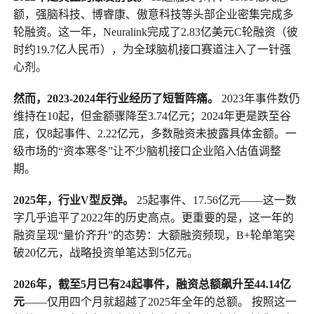
额，强脑科技、博睿康、傲意科技等头部企业密集完成多
轮融资。这一年，Neuralink完成了2.83亿美元C轮融资（彼
时约19.7亿人民币），为全球脑机接口赛道注入了一针强
心剂。
然而，2023-2024年行业经历了短暂阵痛。
2023年事件数仍
维持在10起，但金额骤降至3.74亿元；2024年更是跌至谷
底，仅8起事件、2.22亿元，多数融资未披露具体金额。一
级市场的“资本寒冬”让不少脑机接口企业陷入估值调整
期。
2025年，行业V型反弹。
25起事件、17.56亿元——这一数
字几乎追平了2022年的历史高点。更重要的是，这一年的
融资呈现“量价齐升”的态势：大额融资频现，B+轮单笔突
破20亿元，战略投资单笔达到5亿元。
2026年，截至5月已有24起事件，融资总额飙升至44.14亿
元
——仅用四个月就超越了2025年全年的总额。 按照这一