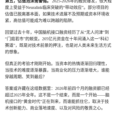
第五，估值泡沫需警惕。
2025-2026年的融资爆发，很大程
度上受益于Neuralink临床突破的“带动效应”。部分项目的
估值已脱离基本面，如果技术进展不及预期或资本环境收
紧，高估值可能成为难以跨越的陷阱。
回望过去十年，中国脑机接口融资经历了从“无人问津”到
“门庭若市”的蜕变。205亿元资金在十年间涌入这一“科幻
赛道”，既是对技术前景的押注，也是对人类未来生活方式
的想象。
但真正的考验才刚刚开始。当资本的热情逐渐回归理性，
当技术的难度逐渐暴露，当商业化的压力逐渐增大，谁能
穿越周期、笑到最后？
答案或许藏在这组数据里：2026年前四个月的融资额已经
超过2025年全年。这不是一个结束，而是一个开始——脑
机接口的“黄金时代”正在到来，而谁能抓住它，取决于技
术创新能力、商业落地速度、以及对风险的敬畏之心。