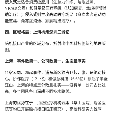
侵入式
更适合消费级应用（注意力训练、睡眠监测、
VR/AR交互）和轻量级医疗场景（认知康复、焦虑抑郁辅
助治疗）；
侵入式
则主攻高端医疗场景（瘫痪患者运动功
能重建、渐冻症沟通、癫痫精准治疗）。
四、区域格局：上海杭州深圳三城记
脑机接口产业的区域分布，折射出中国科技创新的地理版
图。
上海：事件数第一、公司数第一，生态最厚实
11家公司、26起事件，浦东新区独占17起，张江是绝对核
心。阶梯医疗（12.1亿）和傲意科技（6.63亿）撑起了半壁
江山。上海的特点是分散且扎实——没有单一公司占比过
高，多个团队各自深耕不同技术路线。
上海的优势在于：顶级医疗机构云集（华山医院、瑞金医
院等均已开展脑机接口临床研究）、高校科研实力雄厚