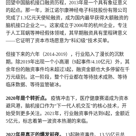
回望中国脑机接口融资历程，2013年是一个具有象征意义
的起点。那一年，浙江诺尔康神经电子科技股份有限公司
完成了1.3亿元天使轮融资，成为国内最早获得大额融资的
脑机接口企业之一。这家成立于2006年的杭州企业，专注
于人工耳蜗等神经假体领域，其早期融资具有里程碑意义
——它证明了资本市场愿意为“科幻级”技术买单。
但接下来的六年（2014-2019），行业陷入了漫长的沉默
期。除2019年出现一个小高潮（9起事件/4.10亿元）外，其
余年份的融资事件均未超过3起，融资金额也大多停留在千
万元级别。这一阶段，整个行业都在等待技术成熟、等待
临床数据、等待监管破冰。
2020年是个转折点。
疫情冲击下，医疗健康赛道成为资本
避风港，脑机接口作为“下一代人机交互”的核心技术，开
始受到更多关注。2021年，行业融资事件达到6起，金额近
5亿元，标志着第一波资本热潮的来临。
2022年是真正的爆发前夜。
13起融资事件、13.55亿元总