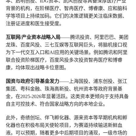
本、启明创投、IDG资本、凯风创投等具备深厚医疗产业
背景的机构，在阶梯医疗、智冉医疗、博睿康、应和脑科
学等项目上持续加码。它们的决策逻辑更关注临床数据、
注册证进度和医生接受度。
互联网/产业资本战略入局
——腾讯投资、阿里巴巴、美团
龙珠、百度风投、三七互娱等互联网巨头，将脑机接口视
为下一代交互入口和AI应用的关键场景。例如腾讯和阿里
联合投资阶梯医疗，百度风投多次投资智冉医疗和博睿
康，均体现出战略卡位意图。
国资与政府引导基金发力
——上海国投、浦东创投、张江
集团、粤科金融、珠海高新投、杭州资本等政府背景基
金，在2025-2026年显著活跃。这类资本更倾向于支持具备
自主可控技术、符合国家战略方向的本地企业。
此外，奇绩创坛、伴飞孵化器、源来资本等早期机构和孵
化器也在积极布局天使轮项目，为赛道持续输送新鲜血
液。可以预期，随着更多中后期项目的涌现，一级市场的