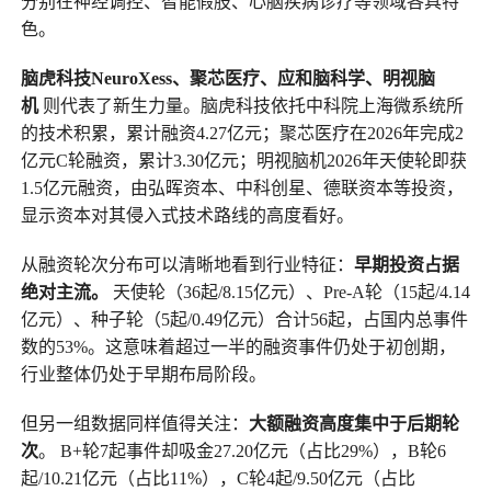
分别在神经调控、智能假肢、心脑疾病诊疗等领域各具特
色。
脑虎科技NeuroXess、聚芯医疗、应和脑科学、明视脑
机
则代表了新生力量。脑虎科技依托中科院上海微系统所
的技术积累，累计融资4.27亿元；聚芯医疗在2026年完成2
亿元C轮融资，累计3.30亿元；明视脑机2026年天使轮即获
1.5亿元融资，由弘晖资本、中科创星、德联资本等投资，
显示资本对其侵入式技术路线的高度看好。
从融资轮次分布可以清晰地看到行业特征：
早期投资占据
绝对主流。
天使轮（36起/8.15亿元）、Pre-A轮（15起/4.14
亿元）、种子轮（5起/0.49亿元）合计56起，占国内总事件
数的53%。这意味着超过一半的融资事件仍处于初创期，
行业整体仍处于早期布局阶段。
但另一组数据同样值得关注：
大额融资高度集中于后期轮
次
。 B+轮7起事件却吸金27.20亿元（占比29%），B轮6
起/10.21亿元（占比11%），C轮4起/9.50亿元（占比