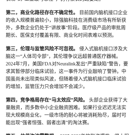
第二，商业化路径存在不确定性。
目前国内脑机接口企业
的收入规模普遍较小，除强脑科技在消费级市场有所斩获
外，多数企业仍处于“讲故事”阶段。医疗级产品的审批周
期长、医保支付覆盖有限、商业化时间表难以预测。
第三，伦理与监管风险不可忽视。
侵入式脑机接口涉及大
脑这一“人体司令部”，其伦理争议远超普通医疗器械。
2024年7月，美国FDA对Neuralink发出“严重缺陷”警告，要
求其暂停部分临床试验，这一事件为行业敲响了警钟。中
国虽尚未出现类似风波，但随着侵入式脑机接口临床试验
的增加，监管压力只会增加不会减少。
第四，竞争格局存在“马太效应”风险。
头部企业获得了大
量融资，而多数中小企业融资困难。如果行业迟迟无法实
现大规模商业化，一级市场的耐心将被消耗殆尽，届时可
能出现“强者恒强、弱者出清”的淘汰赛。