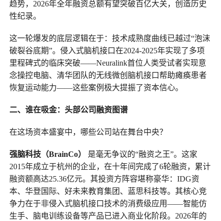
趋势，2026年全年融资总额有望突破百亿大关，创造历史
性纪录。
这一轮爆发的底层逻辑在于：技术成熟度曲线已越过“泡沫
破裂谷底期”。侵入式脑机接口在2024-2025年实现了多项
里程碑式的临床突破——Neuralink首位人类受试者实现意
念操控电脑、清华团队的无线微创脑机接口帮助瘫痪患者
恢复运动能力——这些案例极大提振了资本信心。
二、谁在吸金：头部公司融资图谱
在这场资本盛宴中，哪些公司站在舞台中央？
强脑科技
（BrainCo）
是毫无争议的“融资之王”。这家
2015年成立于杭州的企业，在十年间完成了6轮融资，累计
融资额高达25.36亿元。其投资方阵容堪称豪华：IDG资
本、华登国际、好未来教育集团、蓝思科技等。其核心竞
争力在于非侵入式脑机接口技术的消费级应用——智能仿
生手、脑电训练设备等产品已进入商业化阶段。2026年的