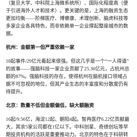
（复旦大学、中科院上海微系统所）、国际化程度高（便
于引进海外人才和技术）。更关键的是，上海的融资生态
更加均衡——阶梯医疗、博睿康、术理创新、脑虎科技等
多家企业各具特色，而非依赖单一企业撑起整座城市的数
据。
杭州：金额第一但严重依赖一家
18起事件/29亿元看起来很强。但这几乎是一个“一人得道”
的故事——强脑科技一家企业贡献了25.36亿元，占杭州总
额的87%。强脑科技的存在，使得杭州在脑机接口领域占
据不可忽视的地位，但其产业生态的丰富度和分散度仍有
待提升。
北京：数量不低但金额偏低，缺大额融资
16起/9.56亿，海淀12起、朝阳4起。智冉医疗6.22亿贡献最
大，其余5家公司都在1亿以下。中科创星、奇绩创坛等早
期投资机构的活跃是重要推动力。北京的特色在于科研转