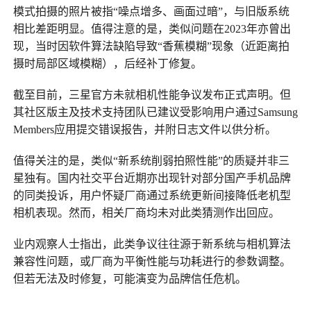
模式拍摄的照片被指“噪点增多、画面过暗”，与旧版系统
相比差距明显。值得注意的是，类似问题在2023年亦曾出
现，当时因软件算法缺陷导致“香蕉模糊”现象（近距离拍
摄时局部区域模糊），后经补丁修复。
截至目前，三星官方未就相机性能争议发布正式声明。但
其社区版主及技术支持团队已建议受影响用户通过Samsung
Members应用提交错误报告，并附日志文件以供分析。
值得关注的是，类似“新系统削弱拍照性能”的质疑并非三
星独有。国内社交平台近期亦出现针对部分国产手机品牌
的同类投诉，用户怀疑厂商通过系统更新间接降低老机型
相机表现。然而，相关厂商均未对此类猜测作出回应。
业内观察人士指出，此类争议往往源于新系统与相机算法
兼容性问题，或厂商为平衡性能与功耗进行的参数调整。
但若无法及时修复，可能演变为品牌信任危机。