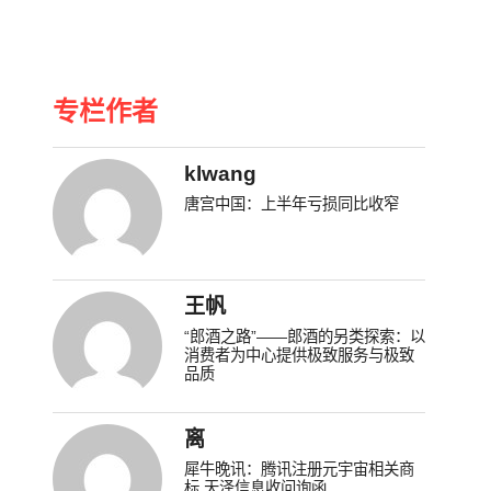
专栏作者
klwang
唐宫中国：上半年亏损同比收窄
王帆
“郎酒之路”——郎酒的另类探索：以
消费者为中心提供极致服务与极致
品质
离
犀牛晚讯：腾讯注册元宇宙相关商
标 天泽信息收问询函