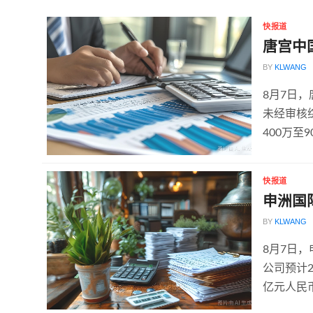
快报道
唐宫中
BY
KLWANG
8月7日
未经审核
400万至
快报道
申洲国
BY
KLWANG
8月7日
公司预计2
亿元人民币