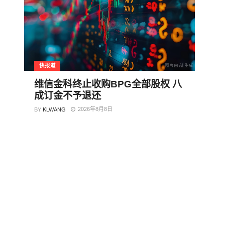
快报道
维信金科终止收购BPG全部股权 八
成订金不予退还
2026年8月8日
BY
KLWANG