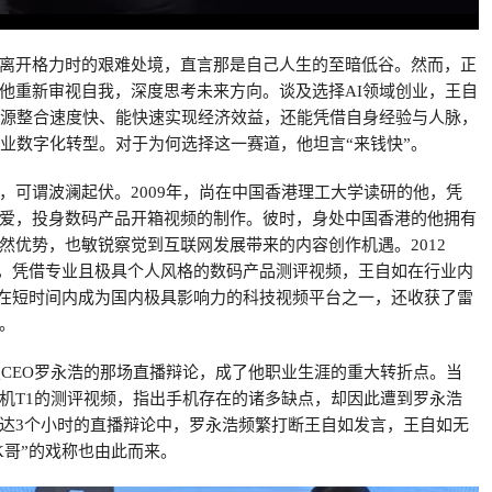
离开格力时的艰难处境，直言那是自己人生的至暗低谷。然而，正
他重新审视自我，深度思考未来方向。谈及选择AI领域创业，王自
资源整合速度快、能快速实现经济效益，还能凭借自身经验与人脉，
企业数字化转型。对于为何选择这一赛道，他坦言“来钱快”。
，可谓波澜起伏。2009年，尚在中国香港理工大学读研的他，凭
爱，投身数码产品开箱视频的制作。彼时，身处中国香港的他拥有
然优势，也敏锐察觉到互联网发展带来的内容创作机遇。2012
创立，凭借专业且极具个人风格的数码产品测评视频，王自如在行业内
R也在短时间内成为国内极具影响力的科技视频平台之一，还收获了雷
。
科技CEO罗永浩的那场直播辩论，成了他职业生涯的重大转折点。当
机T1的测评视频，指出手机存在的诸多缺点，却因此遭到罗永浩
达3个小时的直播辩论中，罗永浩频繁打断王自如发言，王自如无
OK哥”的戏称也由此而来。