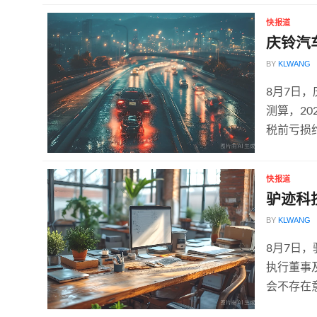
快报道
庆铃汽
BY
KLWANG
8月7日
测算，20
税前亏损约
快报道
驴迹科
BY
KLWANG
8月7日
执行董事
会不存在