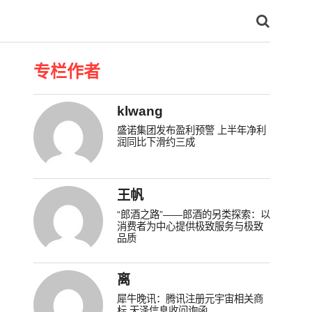
专栏作者
klwang
盛诺集团发布盈利预警 上半年净利
润同比下滑约三成
王帆
“郎酒之路”——郎酒的另类探索：以
消费者为中心提供极致服务与极致
品质
离
犀牛晚讯：腾讯注册元宇宙相关商
标 天泽信息收问询函