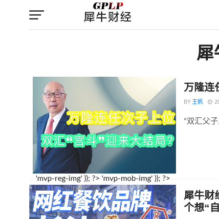
犀
万隆连
BY
王帆
2
“双汇父
'mvp-reg-img' )); ?>
'mvp-mob-img' )); ?>
犀牛财
个想“自