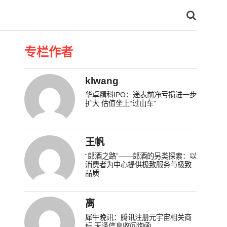
专栏作者
klwang
华卓精科IPO：递表前净亏损进一步
扩大 估值坐上“过山车”
王帆
“郎酒之路”——郎酒的另类探索：以
消费者为中心提供极致服务与极致
品质
离
犀牛晚讯：腾讯注册元宇宙相关商
标 天泽信息收问询函