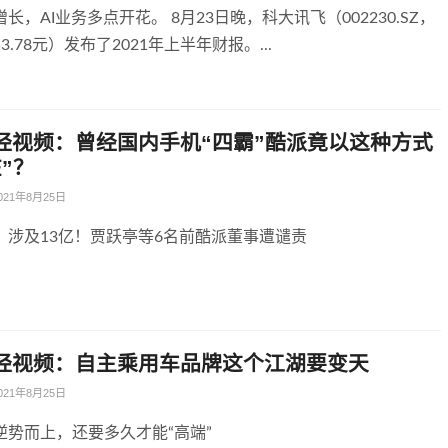
长，AI业务多点开花。 8月23日晚，科大讯飞（002230.SZ，
3.78元）发布了2021年上半年财报。...
经视频：曾经国内手机“四霸”酷派竟以这种方式
”？
021年8月25日
，涉及13亿！贾跃亭等6名前酷派董事遭谴责
经视频：自主乘用车品牌这个江湖要变天
021年8月25日
逆势而上，还要多久才能“高端”