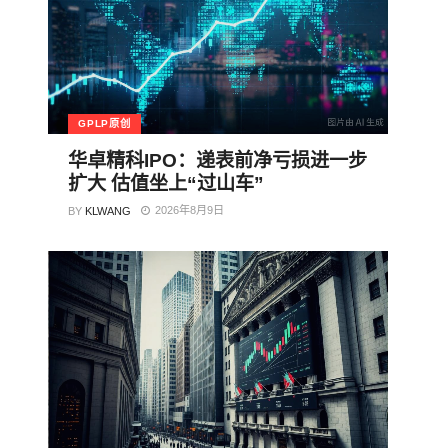
GPLP原创
华卓精科IPO：递表前净亏损进一步
扩大 估值坐上“过山车”
2026年8月9日
BY
KLWANG