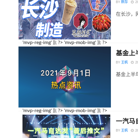
BY
默存
2
在长沙，
'mvp-reg-img' )); ?>
'mvp-mob-img' )); ?>
基金上
BY
王帆
2
基金上半年
'mvp-reg-img' )); ?>
'mvp-mob-img' )); ?>
一汽马
BY
王帆
2