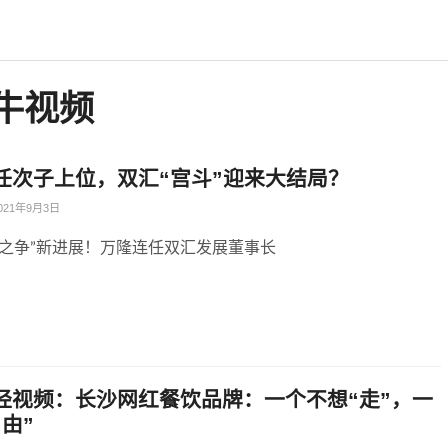
牛视频
任次子上位，双汇“宫斗”迎来大结局？
021年9月3日
子之争”新进展！万隆连任双汇发展董事长
经视频：长沙网红餐饮品牌：一个不想“走”，一
由”