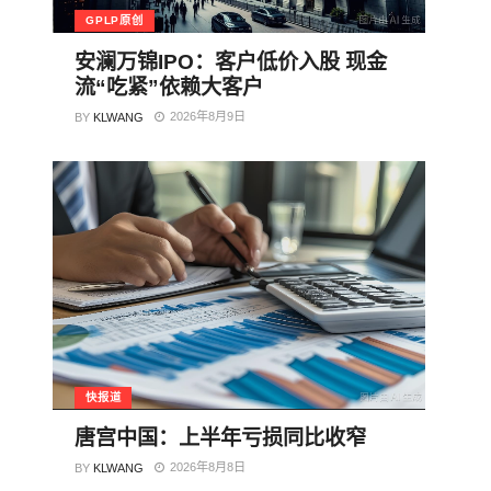
GPLP原创
安澜万锦IPO：客户低价入股 现金
流“吃紧”依赖大客户
2026年8月9日
BY
KLWANG
快报道
唐宫中国：上半年亏损同比收窄
2026年8月8日
BY
KLWANG