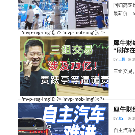
回归高速增
最新价：5
'mvp-reg-img' )); ?>
'mvp-mob-img' )); ?>
犀牛财
“刷存在
BY
王帆
2
三组交易
'mvp-reg-img' )); ?>
'mvp-mob-img' )); ?>
犀牛财
BY
默存
2
自主汽车