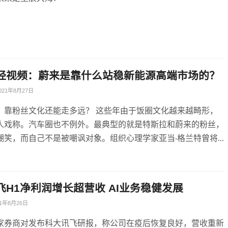
经视频：蔚来是靠什么站稳新能源高端市场的？
021年8月27日
：靠粉丝文化还能走多远？ 这些年由于饭圈文化越来越畸形，
人戏称。汽车圈也不例外。最典型的就是特斯拉和蔚来的粉丝，
嘲笑，而自己不是被嘲讽对象。组织心理学家亚当·格兰特曾将...
飞H1净利润增长超营收 AI业务稳健发展
21年8月26日
家券商对发布科大讯飞研报，称公司在疫后恢复良好，营收重新