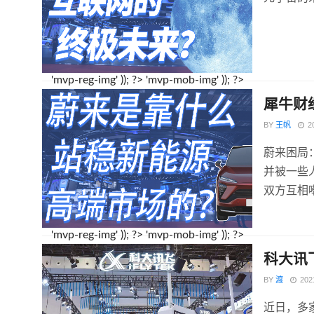
'mvp-reg-img' )); ?>
'mvp-mob-img' )); ?>
犀牛财
BY
王帆
2
蔚来困局
并被一些
双方互相
'mvp-reg-img' )); ?>
'mvp-mob-img' )); ?>
科大讯
BY
渡
20
近日，多