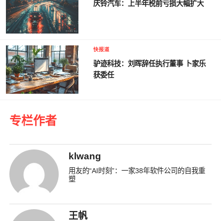
庆铃汽车：上半年税前亏损大幅扩大
快报道
驴迹科技：刘晖辞任执行董事 卜家乐
获委任
专栏作者
klwang
用友的“AI时刻”：一家38年软件公司的自我重
塑
王帆