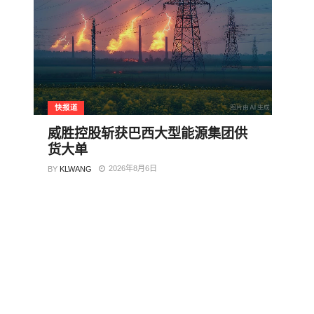
快报道
威胜控股斩获巴西大型能源集团供
货大单
2026年8月6日
BY
KLWANG