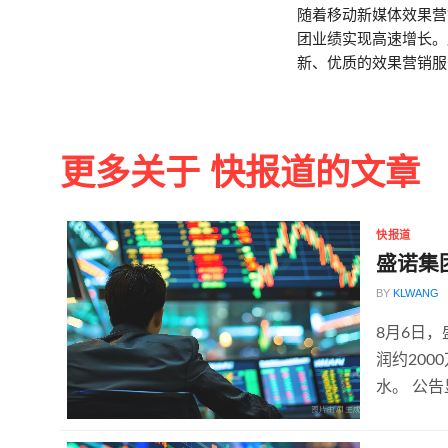
随着移动新媒体效果营
团业绩实现高速增长。
新、优质的效果营销服
更多关于 快报道的文章
快报道
盛诺集
BY
KLWANG
8月6日
润约200
水。 公告