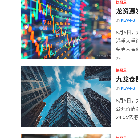
快报道
龙资源
BY
KLWANG
8月6日
港重大重
变更为香
式...
快报道
九龙仓
BY
KLWANG
8月6日
公允价值
24.06