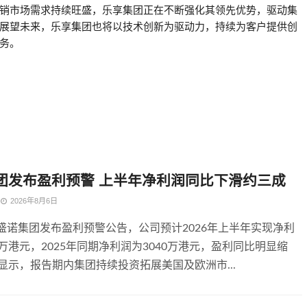
销市场需求持续旺盛，乐享集团正在不断强化其领先优势，驱动集
展望未来，乐享集团也将以技术创新为驱动力，持续为客户提供创
务。
团发布盈利预警 上半年净利润同比下滑约三成
2026年8月6日
，盛诺集团发布盈利预警公告，公司预计2026年上半年实现净利
0万港元，2025年同期净利润为3040万港元，盈利同比明显缩
显示，报告期内集团持续投资拓展美国及欧洲市...