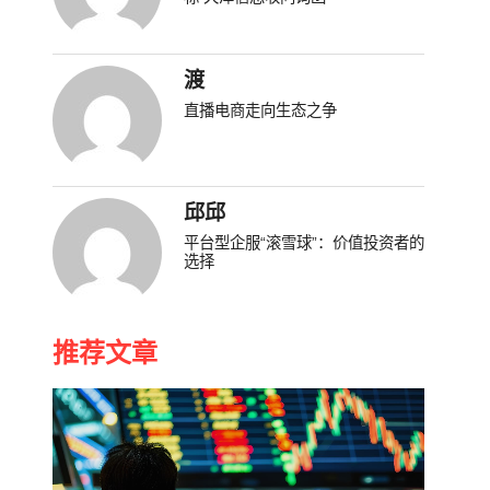
渡
直播电商走向生态之争
邱邱
平台型企服“滚雪球”：价值投资者的
选择
推荐文章