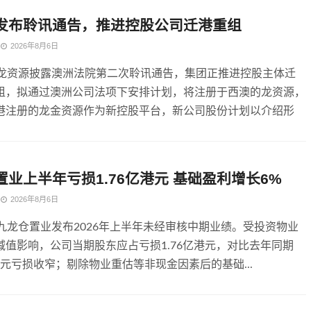
发布聆讯通告，推进控股公司迁港重组
2026年8月6日
，龙资源披露澳洲法院第二次聆讯通告，集团正推进控股主体迁
组，拟通过澳洲公司法项下安排计划，将注册于西澳的龙资源，
港注册的龙金资源作为新控股平台，新公司股份计划以介绍形
置业上半年亏损1.76亿港元 基础盈利增长6%
2026年8月6日
，九龙仓置业发布2026年上半年未经审核中期业绩。受投资物业
减值影响，公司当期股东应占亏损1.76亿港元，对比去年同期
亿港元亏损收窄；剔除物业重估等非现金因素后的基础...