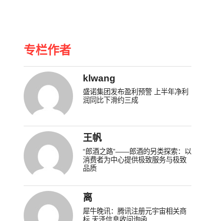
专栏作者
klwang
盛诺集团发布盈利预警 上半年净利
润同比下滑约三成
王帆
“郎酒之路”——郎酒的另类探索：以
消费者为中心提供极致服务与极致
品质
离
犀牛晚讯：腾讯注册元宇宙相关商
标 天泽信息收问询函