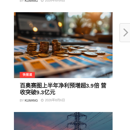
2026年8月6日
BY
KLWANG
快报道
百奥赛图上半年净利预增超3.9倍 营
收突破9.3亿元
2026年8月6日
BY
KLWANG