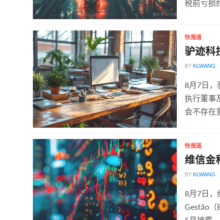
税前亏损约
快报道
驴迹科
BY
KLWANG
8月7日
执行董事
会不存在
快报道
维信金
BY
KLWANG
8月7日，维
Gestã