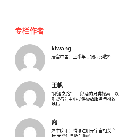
专栏作者
klwang
唐宫中国：上半年亏损同比收窄
王帆
“郎酒之路”——郎酒的另类探索：以
消费者为中心提供极致服务与极致
品质
离
犀牛晚讯：腾讯注册元宇宙相关商
标 天泽信息收问询函