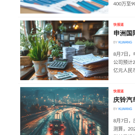
400万至
快报道
申洲国
BY
KLWANG
8月7日
公司预计2
亿元人民币
快报道
庆铃汽
BY
KLWANG
8月7日
测算，20