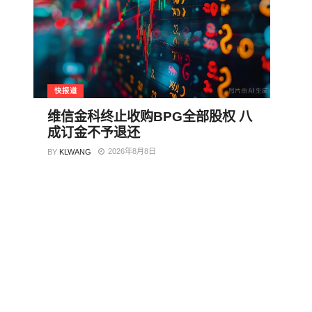
快报道
维信金科终止收购BPG全部股权 八
成订金不予退还
2026年8月8日
BY
KLWANG