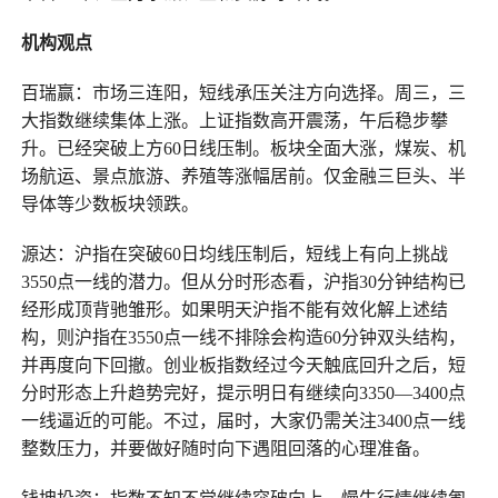
机构观点
百瑞赢：市场三连阳，短线承压关注方向选择。周三，三
大指数继续集体上涨。上证指数高开震荡，午后稳步攀
升。已经突破上方60日线压制。板块全面大涨，煤炭、机
场航运、景点旅游、养殖等涨幅居前。仅金融三巨头、半
导体等少数板块领跌。
源达：沪指在突破60日均线压制后，短线上有向上挑战
3550点一线的潜力。但从分时形态看，沪指30分钟结构已
经形成顶背驰雏形。如果明天沪指不能有效化解上述结
构，则沪指在3550点一线不排除会构造60分钟双头结构，
并再度向下回撤。创业板指数经过今天触底回升之后，短
分时形态上升趋势完好，提示明日有继续向3350—3400点
一线逼近的可能。不过，届时，大家仍需关注3400点一线
整数压力，并要做好随时向下遇阻回落的心理准备。