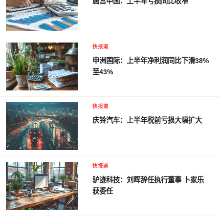
唐宫中国：上半年亏损同比收窄
快报道
申洲国际：上半年净利润同比下滑38%
至43%
快报道
庆铃汽车：上半年税前亏损大幅扩大
快报道
驴迹科技：刘晖辞任执行董事 卜家乐
获委任