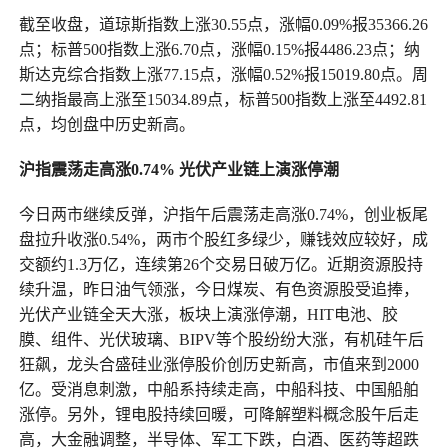
截至收盘，道琼斯指数上涨30.55点，涨幅0.09%报35366.26
点；标普500指数上涨6.70点，涨幅0.15%报4486.23点；纳
斯达克综合指数上涨77.15点，涨幅0.52%报15019.80点。周
二纳指最高上涨至15034.89点，标普500指数上涨至4492.81
点，均创盘中历史新高。
沪指震荡走高涨0.74% 光伏产业链上演涨停潮
今日两市继续反弹，沪指午后震荡走高涨0.74%，创业板尾
盘拉升收涨0.54%，两市个股红多绿少，赚钱效应较好，成
交额约1.3万亿，连续第26个交易日破万亿。近期资源股持
续升温，昨日油气领涨，今日煤炭、有色资源股受追捧，
光伏产业链全天大涨，板块上演涨停潮，HIT电池、胶
膜、组件、光伏玻璃、BIPV等个股纷纷大涨，有机硅午后
狂飙，龙头合盛硅业涨停股价创历史新高，市值来到2000
亿。受消息刺激，中船系持续走高，中船科技、中国船舶
涨停。另外，锂电股持续回暖，可降解塑料概念股午后走
高，大金融调整，半导体、军工下跌，白酒、医药等超跌