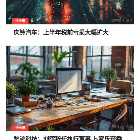
快报道
庆铃汽车：上半年税前亏损大幅扩大
快报道
驴迹科技：刘晖辞任执行董事 卜家乐获委