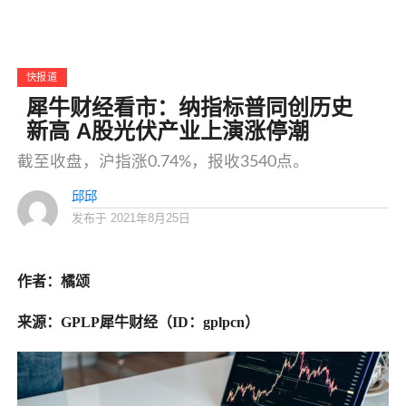
快报道
犀牛财经看市：纳指标普同创历史
新高 A股光伏产业上演涨停潮
截至收盘，沪指涨0.74%，报收3540点。
邱邱
发布于
2021年8月25日
作者：橘颂
来源：GPLP犀牛财经（ID：gplpcn）