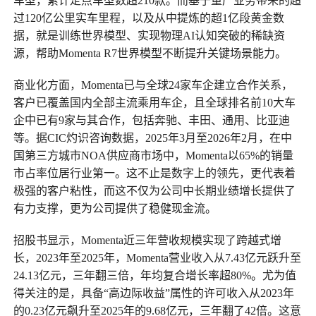
车型，累计定点车型数超210款。而基于量产业务带来的超
过120亿公里实车里程，以及从中提炼的超1亿段黄金数
据，就是训练世界模型、实现物理AI认知突破的稀缺资
源，帮助Momenta R7世界模型不断提升关键场景能力。
商业化方面，Momenta已与全球24家车企建立合作关系，
客户已覆盖国内全部主流乘用车企，且全球排名前10大车
企中已有9家与其合作，包括奔驰、丰田、通用、比亚迪
等。据CIC灼识咨询数据，2025年3月至2026年2月，在中
国第三方城市
NOA
供应商市场中，Momenta以65%的销量
市占率位居行业第一。这不止是数字上的领先，更代表着
极强的客户粘性，而这不仅为公司中长期业绩增长提供了
有力支撑，更为公司提供了稳健现金流。
招股书显示，Momenta近三年营收规模实现了跨越式增
长，2023年至2025年，Momenta营业收入从7.43亿元跃升至
24.13亿元，三年翻三倍，年均复合增长率超80%。尤为值
得关注的是，具备“高边际收益”属性的许可收入从2023年
的0.23亿元飙升至2025年的9.68亿元，三年翻了42倍。这意