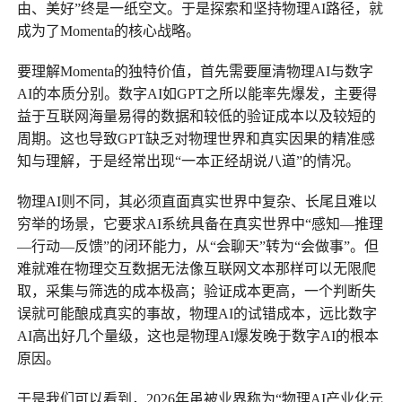
由、美好”终是一纸空文。于是探索和坚持物理AI路径，就
成为了Momenta的核心战略。
要理解Momenta的独特价值，首先需要厘清物理AI与数字
AI的本质分别。数字AI如GPT之所以能率先爆发，主要得
益于互联网海量易得的数据和较低的验证成本以及较短的
周期。这也导致GPT缺乏对物理世界和真实因果的精准感
知与理解，于是经常出现“一本正经胡说八道”的情况。‌
物理AI则不同，其必须直面真实世界中‌复杂、长尾且难以
穷举‌的场景，它要求AI系统具备在真实世界中“感知—推理
—行动—反馈”的闭环能力，从“会聊天”转为“会做事”。但
难就难在物理交互数据无法像互联网文本那样可以无限爬
取，采集与筛选的成本极高；验证成本更高，一个判断失
误就可能酿成真实的事故，物理AI的试错成本，远比数字
AI高出好几个量级，这也是物理AI爆发晚于数字AI的根本
原因。
于是我们可以看到，2026年虽被业界称为“物理AI产业化元