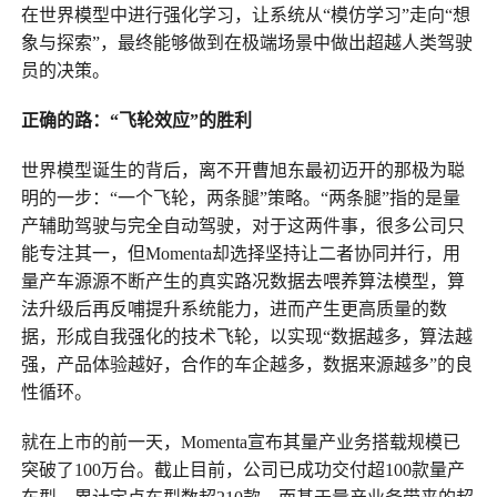
在世界模型中进行强化学习，让系统从“模仿学习”走向“想
象与探索”，最终能够做到在极端场景中做出超越人类驾驶
员的决策。
正确的路：“飞轮效应”的胜利
世界模型诞生的背后，离不开曹旭东最初迈开的那极为聪
明的一步：“一个飞轮，两条腿”策略。“两条腿”指的是量
产辅助驾驶与完全自动驾驶，对于这两件事，很多公司只
能专注其一，但Momenta却选择坚持让二者协同并行，用
量产车源源不断产生的真实路况数据去喂养算法模型，算
法升级后再反哺提升系统能力，进而产生更高质量的数
据，形成自我强化的技术飞轮，以实现“数据越多，算法越
强，产品体验越好，合作的车企越多，数据来源越多”的良
性循环。
就在上市的前一天，Momenta宣布其量产业务搭载规模已
突破了100万台。截止目前，公司已成功交付超100款量产