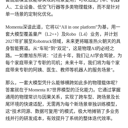
人、工业设备、低空飞行器等多类物理载体，而不是针对
单一场景的定制化优化。
Momenta深谙此道，它将以“All in one platform”为基，用一
套大模型覆盖量产（L2++）及Robo（L4）业务，并计划
2027年扩展至Robotruck领域，未来更将瞄准热火朝天的具
身智能赛道。从“车轮”到“双足”，这是物理AI的必经之
路。一如曹旭东所说：“过去十年，我们让AI学会驾驶，为
每个家庭带来了专职的司机；未来十年，我们将为每个家
庭带来专职的阿姨、医生、教师等机器人的服务场景”。
那么，一套大模型凭什么能够横跨如此多的物理载体呢？
答案就在于Momenta R7世界模型的泛化能力。它通过掌握
通用的物理常识与因果关系，实现了跨车型、跨场景及长
尾环境的快速适配，无需再为每个新场景单独训练模型，
这“技术同源、数据可复用”的模式，极大地摊销了多业务
线并行的研发成本，有效提升了系统的整体迭代效率。