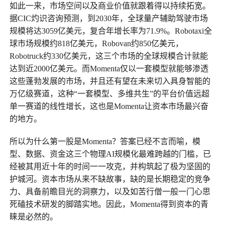
如此一来，市场空间以及商业价值就跟着得以持续拓宽。
据CIC灼识咨询预测，到2030年，全球量产辅助驾驶市场
规模将达3059亿美元，复合年增长率为71.9%。Robotaxi全
球市场规模约818亿美元，Robovan约850亿美元，
Robotruck约330亿美元，这三个市场的全球规模合计就能
达到近2000亿美元。而Momenta仅以一套模型就能够渗透
这些蓬勃发展的市场，并且还有望在未来切入具身智能的
万亿级赛道，这种“一套模型、多维共生”的平台价值远超
单一赛道的线性增长，这也是Momenta让资本市场最兴奋
的地方。
所以为什么第一股是Momenta？答案已经不言而喻，模
型、数据、资金这三个物理AI规模化最难跨越的门槛，已
经被其用近十年的时间一一攻克，并构筑起了极为坚固的
护城河。资本市场从来不缺故事，缺的是长期稳定的竞争
力、具备前瞻目光的洞察力，以及如苦行僧一般一门心思
死磕技术研发的脚踏实地。因此，Momenta得到资本的青
睐是必然的。