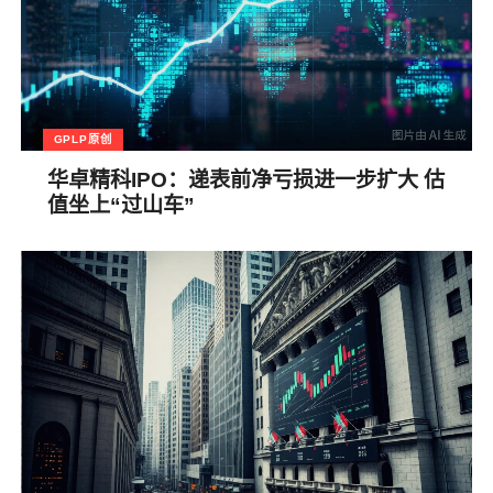
GPLP原创
华卓精科IPO：递表前净亏损进一步扩大 估
值坐上“过山车”