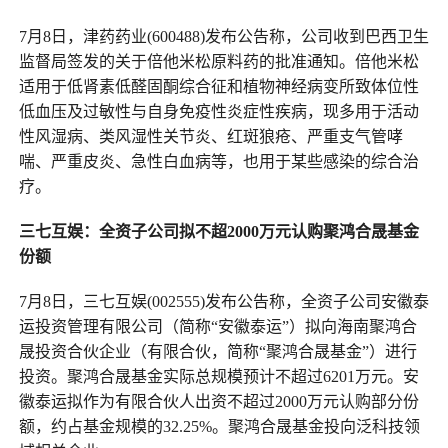
7月8日，津药药业(600488)发布公告称，公司收到巴西卫生
监督局签发的关于倍他米松原料药的批准通知。倍他米松
适用于低肾素低醛固酮综合征和植物神经病变所致体位性
低血压及过敏性与自身免疫性炎症性疾病，现多用于活动
性风湿病、类风湿性关节炎、红斑狼疮、严重支气管哮
喘、严重皮炎、急性白血病等，也用于某些感染的综合治
疗。
三七互娱：全资子公司拟不超2000万元认购聚鸿合晟基金
份额
7月8日，三七互娱(002555)发布公告称，全资子公司安徽泰
运投资管理有限公司（简称“安徽泰运”）拟向海南聚鸿合
晟投资合伙企业（有限合伙，简称“聚鸿合晟基金”）进行
投资。聚鸿合晟基金实际总规模预计不超过6201万元。安
徽泰运拟作为有限合伙人出资不超过2000万元认购部分份
额，约占基金规模的32.25%。聚鸿合晟基金投向泛科技领