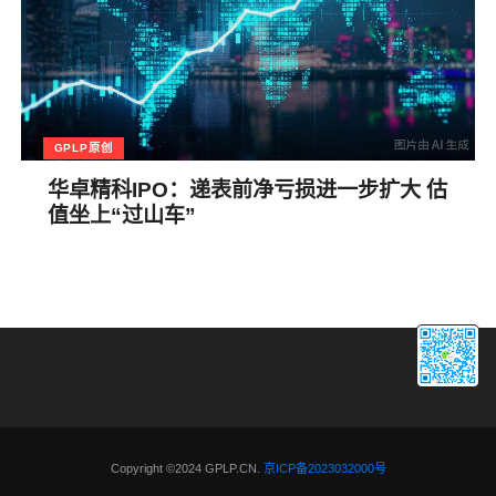
GPLP原创
华卓精科IPO：递表前净亏损进一步扩大 估
值坐上“过山车”
Copyright ©2024 GPLP.CN.
京ICP备2023032000号