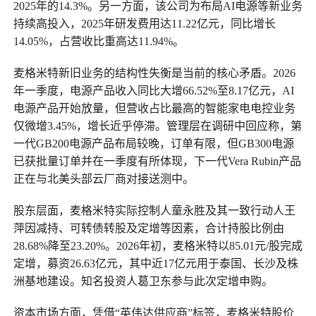
2025年的14.3%。另一方面，该公司为布局AI电源等新业务
持续高投入，2025年研发费用达11.22亿元，同比增长
14.05%，占营收比重高达11.94%。
麦格米特新旧业务的结构性失衡是当前的核心矛盾。2026
年一季度，电源产品收入同比大增66.52%至8.17亿元，AI
电源产品开始放量，但营收占比最高的智能家电电控业务
仅微增3.45%，增长近乎停滞。管理层在调研中回应称，第
一代GB200电源产品布局较晚，订单有限，但GB300电源
已获批量订单并在一季度有所体现，下一代Vera Rubin产品
正在与北美头部云厂商对接送测中。
股东层面，麦格米特实际控制人童永胜及其一致行动人王
萍因减持、可转债转股及定增等因素，合计持股比例由
28.68%降至23.20%。2026年初，麦格米特以85.01元/股完成
定增，募资26.63亿元，其中近17亿元用于泰国、长沙及株
洲基地建设。知名投资人葛卫东参与此次定增申购。
资本市场方面，凭借“英伟达供应商”标签，麦格米特股价