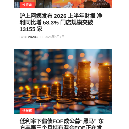
快报道
沪上阿姨发布 2026 上半年财报 净
利同比增 58.3% 门店规模突破
13155 家
2026年8月7日
BY
KLWANG
快报道
低利率下偏债FOF成公募“黑马” 东
方丰泰三个月持有混合FOF正在发