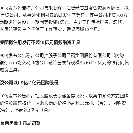
03065)发布公告称，公司与朱蓉辉、汇智光芯签署合资意向协议，拟
设立合资公司，从事磷化铟衬底的研发生产销售。其中公司出资700万
分两期进行建设：一期固定投资1亿元，主要工作包括厂房、装修、
人员组建及生产手续等工作落实，建设周期10个月。
集团拟注册发行不超10亿元债务融资工具
00999)发布公告称，公司控股子公司昆药集团股份有限公司（简称
国银行间市场交易商协会申请注册发行规模不超过10亿元的银行间债
融资工具。
公司以1.5亿-3亿元回购股份
00109)发布公告称，控股股东长沙涌金提议公司以集中竞价方式回购
价值及股东权益，回购股份的价格不超过13元/股（含），回购资
元（含），不超过3亿元（含）。
务目前尚处于布局初期