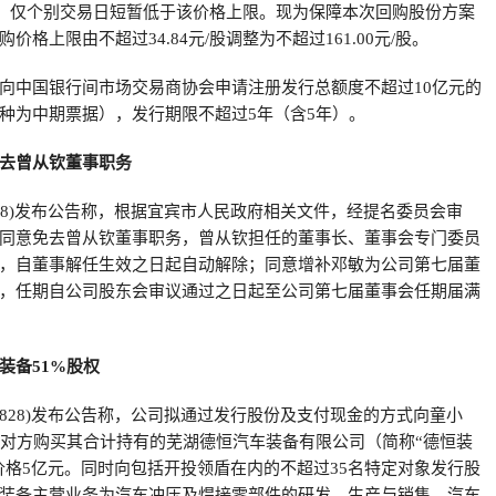
元/股，仅个别交易日短暂低于该价格上限。现为保障本次回购股份方案
格上限由不超过34.84元/股调整为不超过161.00元/股。
向中国银行间市场交易商协会申请注册发行总额度不超过10亿元的
种为中期票据），发行期限不超过5年（含5年）。
去曾从钦董事职务
0858)发布公告称，根据宜宾市人民政府相关文件，经提名委员会审
同意免去曾从钦董事职务，曾从钦担任的董事长、董事会专门委员
，自董事解任生效之日起自动解除；同意增补邓敏为公司第七届董
，任期自公司股东会审议通过之日起至公司第七届董事会任期届满
装备51%股权
00828)发布公告称，公司拟通过发行股份及支付现金的方式向童小
易对方购买其合计持有的芜湖德恒汽车装备有限公司（简称“德恒装
易价格5亿元。同时向包括开投领盾在内的不超过35名特定对象发行股
装备主营业务为汽车冲压及焊接零部件的研发、生产与销售，汽车