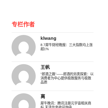
专栏作者
klwang
8.7犀牛财经晚报：三大指数均上涨
超1%
王帆
“郎酒之路”——郎酒的另类探索：以
消费者为中心提供极致服务与极致
品质
离
犀牛晚讯：腾讯注册元宇宙相关商
标 天泽信息收问询函