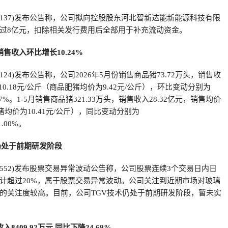
00137)发布公告称，公司拟向控股股东河北智新达能新能源科技有限
过8亿元，扣除相关发行费用后全部用于补充流动资金。
售收入环比增长10.24%
2124)发布公告称，公司2026年5月份销售商品猪73.72万头，销售收
10.18元/公斤（商品肥猪均价为9.42元/公斤），环比变动分别为
、5.57%。1-5月销售商品猪321.33万头，销售收入28.32亿元，销售均价
肥猪均价为10.41元/公斤），同比变动分别为
1.00%。
仍处于前期研发阶段
00552)发布股票交易异常波动公告称，公司股票连续3个交易日内日
计超过20%，属于股票交易异常波动。公司关注到近期市场对玻璃
的关注度较高。目前，公司TGV技术仍处于前期研发阶段，暂未实
409.92万元 同比下降24.69%