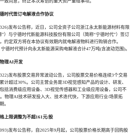
一致同意，终止本次筹划的重大资产重组事项。
德时代签订电解液合作协议
02326)发布公告称，近日，公司全资子公司浙江永太新能源材料有限
源”）与宁德时代新能源科技股份有限公司（简称“宁德时代”）签订
，约定双方将在本协议有效期内就电解液物料进行购销合作。
期间，宁德时代预计向永太新能源采购电解液合计47万吨(含波动范围)。
物理AI开发
88322)发布股票交易异常波动公告，公司股票交易价格连续3个交易
累计超过30%。公司主营业务是3D视觉感知产品的设计、研发、
包括消费级应用设备、3D视觉传感器和工业级应用设备，公司不
发。物理AI技术研发投入大、技术迭代快，下游应用行业/场景拓
期。
上限调整为不超161元/股
01093)发布公告称，自2025年9月起，公司股票价格长期高于回购股