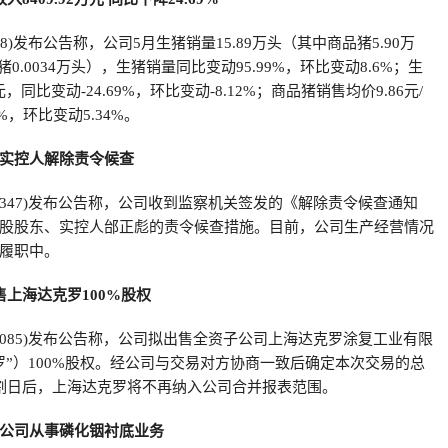
548)发布公告称，公司5月生猪销量15.89万头（其中商品猪5.90万
猪0.0034万头），生猪销量同比变动95.99%，环比变动8.6%；生
元，同比变动-24.69%，环比变动-8.12%；商品猪销售均价9.86元/
1%，环比变动5.34%。
实控人解除责令候查
02347)发布公告称，公司收到监察机关签发的《解除责令候查通知
股股东、实控人邰正彪的责令候查措施。目前，公司生产经营情况
履职中。
售上海达克罗100%股权
02085)发布公告称，公司拟出售全资子公司上海达克罗涂复工业有限
罗”）100%股权。经公司与交易对方协商一致后确定本次交易的总
割日后，上海达克罗将不再纳入公司合并报表范围。
公司从事磷化铟衬底业务