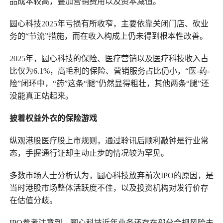
品成本较高，叠加营销费用以及资本减值。
圆心科技2025年亏损有所收窄，主要依靠关闭门店、砍业
务的“节流”措施，而在收入构成上仍未得到根本性改善。
2025年，圆心科技的保险、医疗营销以及医疗科技收入占
比仅为6.1%，高毛利的保险、营销服务占比仍小，“医-药-
险”闭环中，“药”这条“腿”仍然显得粗壮，其他两条“腿”还
没能真正站起来。
披着权益外衣的保险游戏
纵观港股医疗股上市规则，通过聆讯后顺利敲钟是行业常
态，手握通行证却主动止步的情况较为罕见。
多数市场人士分析认为，圆心科技放弃前次IPO的原因，是
当时港股市场整体活跃度不佳，以及投资机构对发行价存
在估值分歧。
IPO参考注意到，圆心科技近年业务还存在部分合规风险未