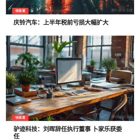
快报道
庆铃汽车：上半年税前亏损大幅扩大
快报道
驴迹科技：刘晖辞任执行董事 卜家乐获委
任