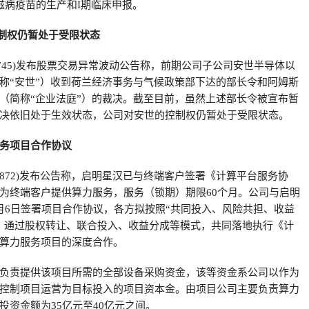
滋病疫苗的生产和I期临床申报。
控制权仍暂处于受限状态
600745)发布股票交易异常波动公告称，前期公司子公司安世半导体以
称“安世”）收到荷兰经济事务与气候政策部下达的部长令和阿姆斯
（简称“企业法庭”）的裁决。截至目前，虽然上述部长令被宣布暂
决依旧处于生效状态，公司对安世的控制权仍暂处于受限状态。
务项目合作协议
00872)发布公告称，启明星汉已与终端客户签署《计算平台服务协
为终端客户提供算力服务，服务（锁期）期限60个月。公司与启明
月6日签署项目合作协议，各方拟按照“共同投入、风险共担、收益
，通过股权转让、联合投入、收益分成等模式，共同落地执行《计
算力服务项目的深度合作。
负责提供该项目所需的全部设备采购资金，该等资金系公司以作为
控制项目运营为目标投入的项目资本金。由项目公司主要负责算力
投资金额为35亿元至40亿元之间。