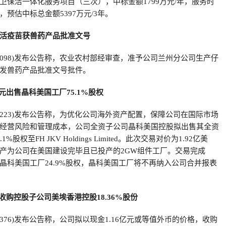
卫保洁一体化服务项目（三次），中标金额1799万元/年，服务时
预估中标总金额5397万元/3年。
活疫苗获兽药产品批准文号
88098)发布公告称，农业农村部经审查，准予公司兰州分公司生产仔
发兽药产品批准文号批件。
美元出售晶科美国工厂75.1%股权
88223)发布公告称，为优化公司海外资产配置，保障公司在国际市场
经营风险和管理成本，公司全资子公司晶科美国控股拟出售其全资
股权至FH JKV Holdings Limited。此次交易对价为1.92亿美
产为公司在美国建设完毕且已投产的2GW组件工厂。交易完成
晶科美国工厂24.9%股权，晶科美国工厂将不再纳入公司合并报表
元收购控股子公司美埃香港控股18.36%股份
88376)发布公告称，公司拟以现金1.16亿元或等值外币的价格，收购