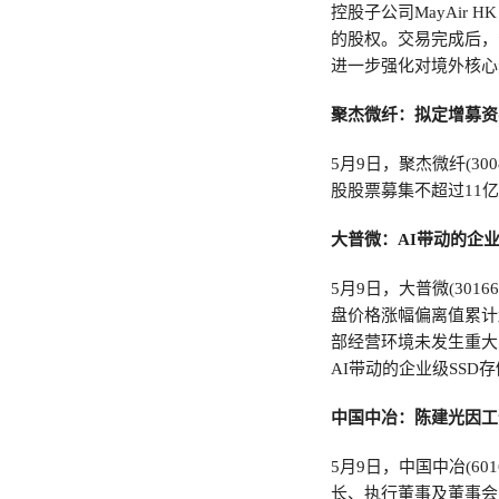
控股子公司MayAir HK
的股权。交易完成后，公
进一步强化对境外核心
聚杰微纤：拟定增募资
5月9日，聚杰微纤(3
股股票募集不超过11
大普微：AI带动的企
5月9日，大普微(30
盘价格涨幅偏离值累计
部经营环境未发生重大
AI带动的企业级SS
中国中冶：陈建光因工
5月9日，中国中冶(6
长、执行董事及董事会