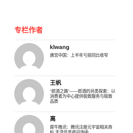
专栏作者
klwang
唐宫中国：上半年亏损同比收窄
王帆
“郎酒之路”——郎酒的另类探索：以
消费者为中心提供极致服务与极致
品质
离
犀牛晚讯：腾讯注册元宇宙相关商
标 天泽信息收问询函