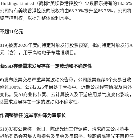
 Holdings Limited（简称“美埃香港控股”）少数股东持有的18.36%
司持有美埃香港控股的股权将由68.39%提升至86.75%，公司将
资产控制权，以提升整体盈利水平。
不超11亿元
00819)披露2026年度向特定对象发行股票预案，拟向特定对象发行A
亿元（含），用于高端电子布建设项目。
业级SSD存储需求发展存在一定波动和不确定性
1666)发布股票交易严重异常波动公告称，公司股票连续6个交易日收
超过100%。公司2025年尚处于亏损中。近期公司经营情况及内外
变化。受AI商业化节奏、云计算投入及下游应用景气度变化影响，
D存储需求发展存在一定的波动和不确定性。
作调整辞任 选举李仲泽为董事长
01618)发布公告称，近日，陈建光因工作调整，请求辞去公司董事
战略委员会召集人和提名委员会委员职务，辞职后陈建光不再担任