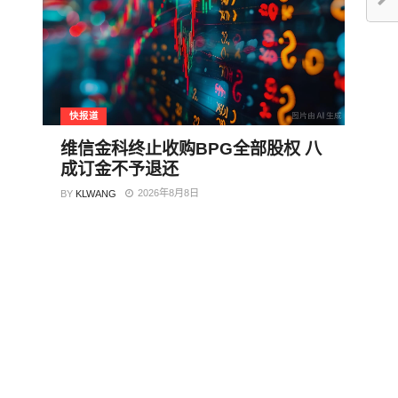
快报道
维信金科终止收购BPG全部股权 八
成订金不予退还
2026年8月8日
BY
KLWANG