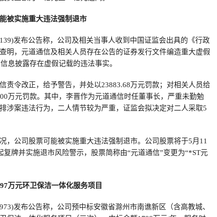
能被实施重大违法强制退市
01139)发布公告称，公司及相关当事人收到中国证监会出具的《行政
查明，元道通信及相关人员存在公告的证券发行文件编造重大虚假
报告信息披露存在虚假记载的违法事实。
责令改正，给予警告，并处以23883.68万元罚款；对相关人员给
800万元罚款。其中，李晋作为元道通信时任董事长，严重未勤勉
排涉案违法行为，二人情节较为严重，证监会拟决定对二人采取5
况，公司股票可能被实施重大违法强制退市。公司股票将于5月11
起复牌并实施退市风险警示，股票简称由“元道通信”变更为“*ST元
397万元环卫保洁一体化服务项目
02973)发布公告称，公司预中标安徽省滁州市南谯新区（含高教城、