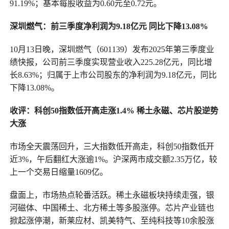
91.19%；基本每股收益为0.60元至0.72元。
深圳燃气
：
前三季
度
净利润为9.18亿元
同比下降13.08%
10月13日晚，深圳燃气（601139）发布2025年第三季度业
绩快报，公司前三季度实现营业收入225.28亿元，同比增
长8.63%；归属于上市公司股东的净利润为9.18亿元，同比
下降13.08%。
收评：科创50指数低开高走涨1.4% 稀土永磁、芯片股逆势
大涨
市场全天震荡回升，三大指数低开高走，科创50指数低开
近3%，午后翻红大涨逾1%。沪深两市成交额2.35万亿，较
上一个交易日缩量1609亿。
盘面上，市场热点轮番活跃。稀土永磁板块持续走强，银
河磁体、中国稀土、北方稀土等多股涨停。芯片产业链也
掀起涨停潮，新莱应材、凯美特气、至纯科技等10余股涨