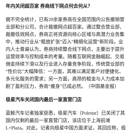
年内关闭超百家 券商线下网点何去何从？
据不完全统计，已有20余家券商在全国范围内公告撤销营
业部和分公司，合计裁撤网点超百家。通过整合营业部、
裁撤低效网点，券商正将资源向核心区域与高潜力业务集
中，推动行业从“粗放扩张”迈入“精细化运营”新阶段。业
内人士普遍认为，券商持续整合线下网点，主要出于提升
运营效率与控制成本的考量。随着互联网金融崛起、交易
佣金持续下滑以及行业进入存量竞争阶段，传统营业部的
“性价比”大幅降低：一方面，其难以满足客户对便捷化、
多元化服务的需求；另一方面，高昂的租金与人力成本加
剧了盈利压力，券商“瘦身”已成必然。（中国基金报）
极星汽车关闭国内最后一家直营门店
蓝鲸汽车记者独家获悉，极星汽车（Polestar）已关闭了其
国内仅剩的最后一家直营门店，该店位于上海前滩
L+Plaza。对此，记者向极星中国方面求证，其回应称，极