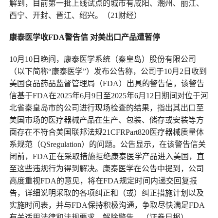
解到，目前第一批上线试点的城市有咸阳、潮州、丽江、
西宁、开封、晋江、绍兴。（21财经）
康泰医学收FDA警告信 对美出口产品遭暂停
10月10日晚间，康泰医学系统（秦皇岛）股份有限公司
（以下简称“康泰医学”）发布公告称，公司于10月2日收到
美国食品药品监督管理局（FDA）出具的警告信，该警告
信基于FDA在2025年6月9日至2025年6月12日期间对位于河
北省秦皇岛市的公司进行现场检查的结果，指出其出口至
美国市场的医疗器械产品在生产、包装、储存或安装等方
面存在不符合美国联邦法规21CFRPart820医疗器械质量体
系规范（QSregulation）的问题。公告显示，在该警告信关
闭前，FDA正在采取措施拒绝康泰医学产品进入美国，直
至这些违规行为得到解决。康泰医学在公告中提到，公司
高度重视FDA的意见，将在FDA规定时间内递交回复报
告，详细说明采取的各项纠正和（或）纠正措施计划以及
实施时间表，并与FDA保持积极沟通，争取尽快满足FDA
有关适用法律和法规要求，解除警告。（证券日报）