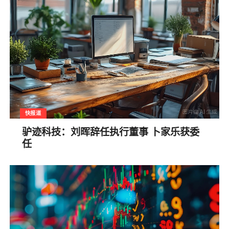
快报道
驴迹科技：刘晖辞任执行董事 卜家乐获委
任