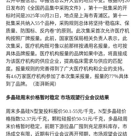
公开申报信息。申报信息公开大会的地点不变。根据9月20
日发布的《全国药品集中采购文件》，第十一批集采的开
标时间是2025年10月21日，地点是上海市青浦区。第十一
批集采共纳入55个品种，采购规则总体将坚持“稳临床、保
质量、防围标、反内卷”的原则。此次集采首次允许医疗机
构按照厂牌报量。此前，国家医保局相关负责人表示，此
次集采，医疗机构既可像以前那样按通用名报量，也可按
具体品牌报量。医疗机构报量的品牌如果中选，将直接成
为该医疗机构的供应企业，提高临床需求与供应的匹配
度。报量规则的完善得到了广大医疗机构和企业的支持。
有4.6万家医疗机构参加了本次集采报量，报量的77％具体
到了品牌。（澎湃新闻）
多晶硅周末价格暂时稳定 市场观望行业会议结果
周末多晶硅N型复投料报价50.1-55元/千克，N型多晶硅价
格指数52.37元/千克，颗粒硅报价50-51元/千克，多晶硅周
末价格暂时稳定，前期下游拉晶厂囤到充足原料库存，市
场成交有限，近期有行业会议再开预期，市场观望会议结