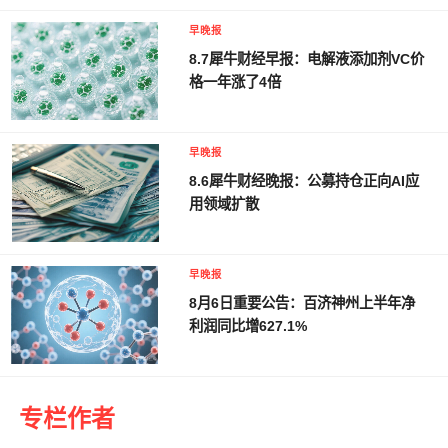
早晚报
8.7犀牛财经早报：电解液添加剂VC价
格一年涨了4倍
早晚报
8.6犀牛财经晚报：公募持仓正向AI应
用领域扩散
早晚报
8月6日重要公告：百济神州上半年净
利润同比增627.1%
专栏作者