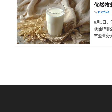
优然牧
BY
KLWANG
8月5日
板挂牌非
重叠业务分