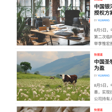
中国银
授权方
BY
KLWANG
8月5日，
第二次临
举李惟宏
快报道
中国圣
为盈
BY
KLWANG
8月5日
善，实现扭
公司持有人
快报道