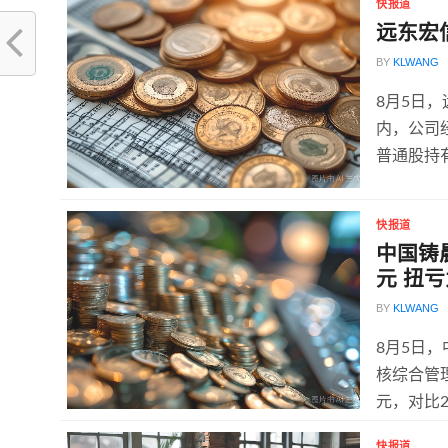
快报道
远东宏信
BY
KLWANG
8月5日
内，公司经
普通股持有
快报道
中国铸晨
元 扭
BY
KLWANG
8月5日
核综合管理
元，对比2
快报道