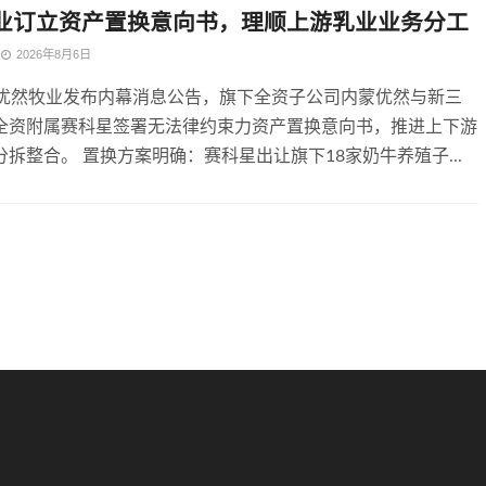
业订立资产置换意向书，理顺上游乳业业务分工
2026年8月6日
，优然牧业发布内幕消息公告，旗下全资子公司内蒙优然与新三
全资附属赛科星签署无法律约束力资产置换意向书，推进上下游
拆整合。 置换方案明确：赛科星出让旗下18家奶牛养殖子...