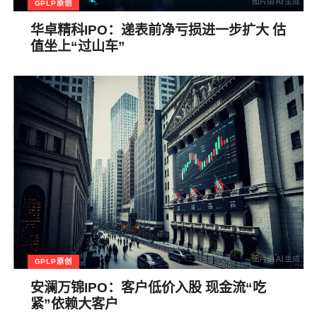
GPLP原创
华卓精科IPO：递表前净亏损进一步扩大 估
值坐上“过山车”
GPLP原创
安澜万锦IPO：客户低价入股 现金流“吃
紧”依赖大客户