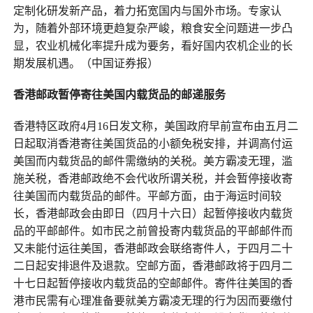
定制化研发新产品，着力拓宽国内与国外市场。专家认
为，随着外部环境更趋复杂严峻，粮食安全问题进一步凸
显，农业机械化率提升成为要务，看好国内农机企业的长
期发展机遇。（中国证券报）
香港邮政暂停寄往美国内载货品的邮递服务
香港特区政府4月16日发文称，美国政府早前宣布由五月二
日起取消香港寄往美国货品的小额免税安排，并调高付运
美国而内载货品的邮件需缴纳的关税。美方霸凌无理，滥
施关税，香港邮政绝不会代收所谓关税，并会暂停接收寄
往美国而内载货品的邮件。平邮方面，由于海运时间较
长，香港邮政会由即日（四月十六日）起暂停接收内载货
品的平邮邮件。如市民之前曾投寄内载货品的平邮邮件而
又未能付运往美国，香港邮政会联络寄件人，于四月二十
二日起安排退件及退款。空邮方面，香港邮政将于四月二
十七日起暂停接收内载货品的空邮邮件。寄件往美国的香
港市民需有心理准备要就美方霸凌无理的行为因而要缴付