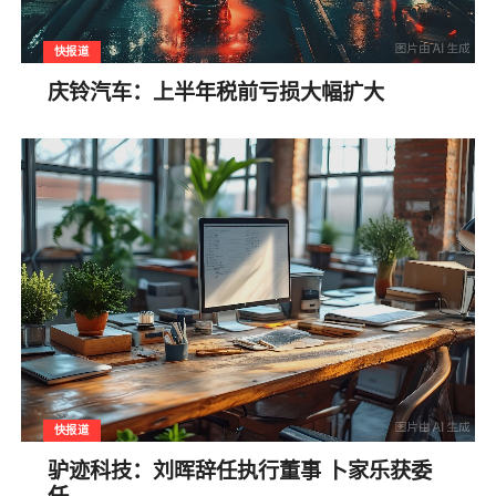
快报道
庆铃汽车：上半年税前亏损大幅扩大
快报道
驴迹科技：刘晖辞任执行董事 卜家乐获委