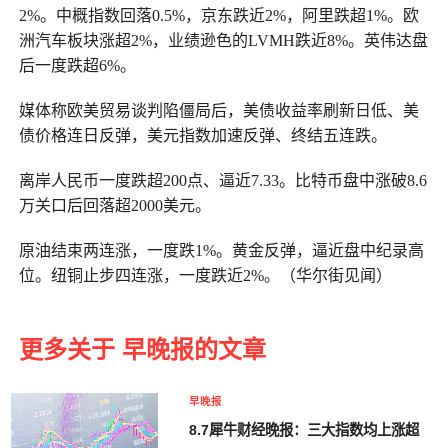
2%。中概指数回落0.5%，京东跌近2%，阿里跌超1%。欧
洲汽车板块涨超2%，业绩逊色的LVMH跌近8%。英伟达盘
后一度跌超6%。
媒体称欧美贸易谈判陷僵局后，美债收益率刷新日低、美
债价格连日反弹，美元指数加速反弹、终结五连跌。
离岸人民币一度跌超200点、逼近7.33。比特币盘中涨破8.6
万关口后回落超2000美元。
原油结束两连涨，一度跌1%。黄金反弹，逼近盘中纪录高
位。纽铜止步四连涨，一度跌近2%。（华尔街见闻）
更多关于 早晚报的文章
早晚报
8.7犀牛财经晚报：三大指数均上涨超