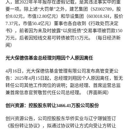
入，致2022年半年报存在虚假记载，是其违法事实中的重
要一项。除上述“大罚单”之外，建艺集团（SZ002789，股
价8.02元，市值12.80亿元）和华设集团（603018.SH，股价
7.37元，市值50.4亿元）董事也各自收到《行政处罚决定
书》，前者因为未及时披露“以房抵债”交易事项被罚款150
万元，后者因短线交易可转债被罚15万元。（每日经济新
闻）
光大保德信基金总经理刘翔因个人原因离任
4月16日，光大保德信基金管理有限公司发布高管变更公
告：2025年4月15日起，总经理刘翔因个人原因离任，暂无
转任公司其他工作岗位的说明；副总经理、首席运营总监
兼首席信息官贺敬哲代任公司总经理。（界面新闻）
创兴资源：控股股东转让3466.41万股公司股份
创兴资源公告，公司控股股东华侨实业与辽宁璟铖签订
《股份转让协议》，拟通过协议转让方式向受让方转让