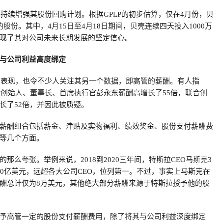
司持续增强其股份回购计划。根据GPLP的初步估算，仅在4月份，贝
股份。其中，4月15日至4月18日期间，贝壳连续四天投入1000万
现了其对公司未来长期发展的坚定信心。
与公司利益高度绑定
财务表现，也令不少人关注其另一个数据，即高管的薪酬。有人指
联合创始人、董事长、首席执行官彭永东薪酬高增长了55倍，联合创
长了52倍，并因此被质疑。
薪酬组合包括薪金、津贴及实物福利、绩效奖金、股份支付薪酬费
等几个方面。
那么夸张。举例来说，2018到2020三年间，特斯拉CEO马斯克3
30亿美元，远超各大公司CEO，位列第一。不过，事实上马斯克在
酬总计仅为8万美元，其他绝大部分薪酬来源于特斯拉授予他的股
予高管一定的股份支付薪酬费用，除了将其与公司利益深度绑定