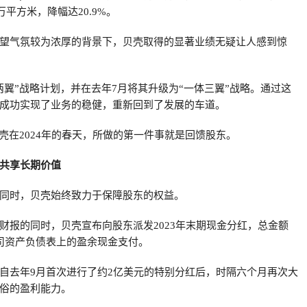
万平方米，降幅达20.9%。
望气氛较为浓厚的背景下，贝壳取得的显著业绩无疑让人感到惊
两翼”战略计划，并在去年7月将其升级为“一体三翼”战略。通过这
成功实现了业务的稳健，重新回到了发展的车道。
贝壳在2024年的春天，所做的第一件事就是回馈股东。
共享长期价值
同时，贝壳始终致力于保障股东的权益。
财报的同时，贝壳宣布向股东派发2023年末期现金分红，总金额
司资产负债表上的盈余现金支付。
自去年9月首次进行了约2亿美元的特别分红后，时隔六个月再次大
俗的盈利能力。