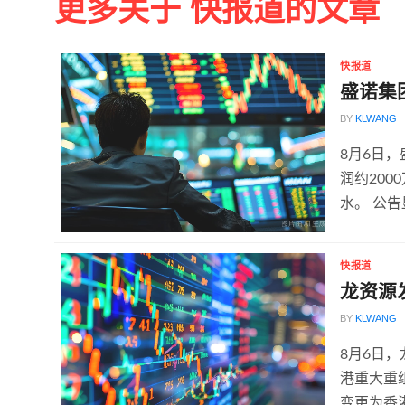
更多关于 快报道的文章
快报道
盛诺集
BY
KLWANG
8月6日
润约200
水。 公告
快报道
龙资源
BY
KLWANG
8月6日
港重大重
变更为香