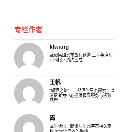
专栏作者
klwang
盛诺集团发布盈利预警 上半年净利
润同比下滑约三成
王帆
“郎酒之路”——郎酒的另类探索：以
消费者为中心提供极致服务与极致
品质
离
犀牛晚讯：腾讯注册元宇宙相关商
标 天泽信息收问询函