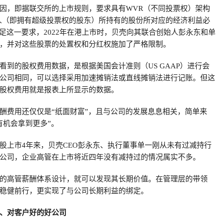
因，即据联交所的上市规则，要求具有WVR（不同投票权）架构
人（即拥有超级投票权的股东）所持有的股份所对应的经济利益必
满足这一要求，2022年在港上市时，贝壳向其联合创始人彭永东和单
，并对这些股票的处置权和分红权施加了严格限制。
看到的股权费用数据，是根据美国会计准则（US GAAP）进行会
公司相同，可以选择采用加速摊销法或直线摊销法进行记账。但这
股权费用就是报表上所显示的数据。
酬费用还仅仅是“纸面财富”，且与公司的发展息息相关，简单来
有机会拿到更多”。
股上市4年来，贝壳CEO彭永东、执行董事单一刚从未有过减持行
公司，企业高管在上市将近四年没有减持过的情况属实不多。
的高管薪酬体系设计，就可以发现其长期价值。在管理层的带领
稳健前行，更实现了与公司长期利益的绑定。
、对客户好的好公司