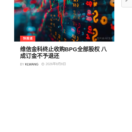
快报道
维信金科终止收购BPG全部股权 八
成订金不予退还
2026年8月8日
BY
KLWANG