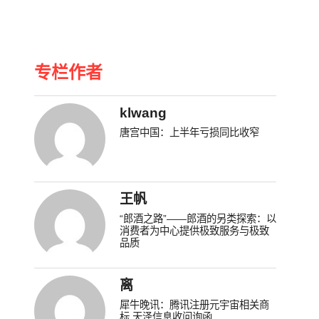
专栏作者
klwang
唐宫中国：上半年亏损同比收窄
王帆
“郎酒之路”——郎酒的另类探索：以
消费者为中心提供极致服务与极致
品质
离
犀牛晚讯：腾讯注册元宇宙相关商
标 天泽信息收问询函