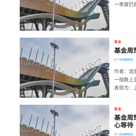
一季度仍
基金
基金周
BY
KLWANG
作者：涟
一指数上
表现为：上
基金
基金周
心等待
BY
KLWANG