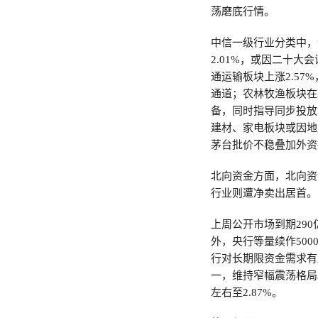
荡磨底行情。
中信一级行业分类中，计
2.01%，或因二十
通运输板块上涨2.5
通道；农林牧渔板块在
备，同时指导同步投放
建材、家电板块或因地产
茅台批价不稳叠加外资
北向资金方面，北向资
行业则遭净卖出居首。
上周公开市场到期29
外，央行等量续作50
行对长期限资金需求有
一，维持窄幅震荡格局。
左右至2.87%。