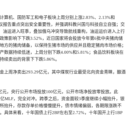
算机、国防军工和电子板块上周分别上涨2.83%、2.13%和
大会议报告重点突出安全重要性，并强调科教兴国与科技自立自强；交
7%，油运进入旺季，叠加俄乌冲突导致航线重构，油运运价进入上行
政策影响下下跌3.52%，近日国家将会投放今年第6批中央猪肉储
地方的猪肉储备，以保持生猪市场的供应并且稳定猪肉市场价格；
数据持续低迷，上周分别下跌4.00%和5.81%；食品饮料板块在
持续卖出的背景下下跌5.86%。
金上周净卖出293.29亿元，其中煤炭行业最受北向资金青睐，酿酒
0亿元，央行公开市场投放100亿元，公开市场净投放零投放。此
00亿MLF，完全对冲。跨季之后，资金面较3季度继续小幅抬升，银
所抬升，存款存单价格慢慢提升，债市情绪偏弱，各期限涨跌不
具体来看，十年国债上行2BP左右至2.72%，十年国开上行1BP