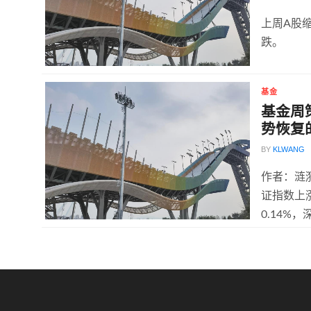
上周A股
跌。
基金
基金周
势恢复
BY
KLWANG
作者：涟
证指数上
0.14%，