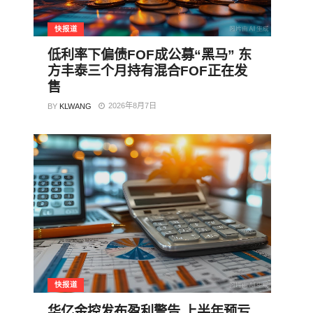
快报道
低利率下偏债FOF成公募“黑马” 东
方丰泰三个月持有混合FOF正在发
售
2026年8月7日
BY
KLWANG
快报道
华亿金控发布盈利警告 上半年预亏