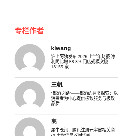
专栏作者
klwang
沪上阿姨发布 2026 上半年财报 净
利同比增 58.3% 门店规模突破
13155 家
王帆
“郎酒之路”——郎酒的另类探索：以
消费者为中心提供极致服务与极致
品质
离
犀牛晚讯：腾讯注册元宇宙相关商
标 天泽信息收问询函