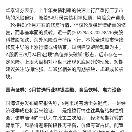
华泰证券表示，上半年美债利率的快速上行严重打压了市
场的风险偏好，随着5-6月份美债利率见顶，风险资产迎来
一轮持续3个月左右的修复行情，但该轮反弹是情绪面的修
复，而非基本面的反转。近一周(2022/8/23-2022/8/26)美股
科技股领跌，海外风险资产持续下行，本轮全球股市情绪
修复主导的上涨行情或将结束，短期建议避险观望为主。
A股周三(8月24日)出现“高位穿头破脚”形态，后市存在一
定风险。上周大盘相对小盘已出现见底回升的现象，短期
建议关注防御性强、与通胀相关的周期板块，规避成长板
块。
国海证券：9月首选行业非银金融、食品饮料、电力设备
国海证券发布研究报告称，9月市场有两个关键点，一是经
济旺季成色将迎来验证、二是维稳行情往往具备结构性机
会，该券商倾向于认为在政策二次加力，经济预期好转的
背景下，风格将迎来阶段性再平衡，价值有望占优。配置