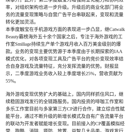
率，对组织架构也进一步升级。升级后的商业化部门将业
务的流量变现策略与自营广告平台串联起来，变现和流量
转化更加灵活。
本季度触宝在手机游戏方面的表现进一步凸显，继Catwalk
Beauty霸榜海外五十余个国家之后，专注于海外游戏的工
作室Smillage持续生产单个游戏月收入百万美金级别的爆
款。业务的变现主要优势源于本季度由于长期探索的IAA
模式优化，对各项变现工具及广告平台的竞价变现效率结
合自身游戏及流量特征，充分发挥流量的优势。财报显
示，二季度游戏业务收入较上季度增长25%，营收贡献为
55%。
海外游戏变现优势扩大的基础上，国内同样抓住风口，继
续稳固游戏发行的全链路服务。国内投资的啡咖工作室和
多乐工作室目前与多家第三方CP进行合作，建立综合性赋
能平台，通过不断升级的新增长模式及自有广告流量平台
的联动为开发者赋能增长变现。目前接入的CP覆盖模拟经
营、跑酷、消除、塔防、放置、益智几大品类。游戏发行