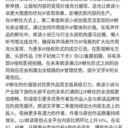
新举措，让版权内容的变现价值充分展现，这也让疯读小
说更大限度的优化IP变现效果，反哺优质内容的生产。
在IP孵化方式上，第二季度疯读小说创造灵活变现的IP孵
化商业模式，通过协同作用提升IP整体的价值。在有声作
品的孵化中，疯读小说已与行业头部机构喜马拉雅、懒人
听书等达成合作，确保有声场景作为IP场景的扩大化作用
充分发挥，为更多IP授权形式的成交引流。在影视孵化方
面，头部作品《世子妃她三千岁》在Q2备案拍摄，另有多
部IP授权影视拍摄。在未来疯读通过IP孵化形式之间的协
同效应还会构建出全链路的IP管理优势，提升文学IP的长
尾效应。
IP孵化的价值链对优质作品而言极具吸引力，疯读小说与
产业链下游的头部平台的关系打通则让IP孵化的全流程更
加顺畅，形成吸引更多优秀作者及作品入驻与疯读品牌效
应的良性循环。疯读文学第二季度持续加大内容生态上的
投入，吸纳更多有潜力的作者，作者与原创作品数量持续
增长，Q2疯读原创占全平台内容比例环比上升10%，在玄
幻、战神、马甲等分类中均有S级作品诞生。爆款作品让平