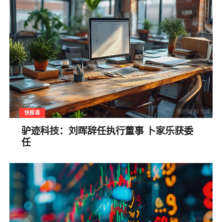
快报道
驴迹科技：刘晖辞任执行董事 卜家乐获委
任