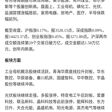
有色等周期股也表现亮眼，昊华能源、兖州煤业、鄂尔多
斯等个股屡创新高。盘面上，工业母机、磷化工、光伏、
盐湖提锂涨幅居前，家用电器、房地产、医疗、半导体跌
幅前列。
截至收盘，沪指涨0.17%，报3528.15点，深成指跌0.09%，
报14423.37点，创业板指涨0.45%，报3271.80点。沪深两市
成交额连续第29个交易日破万亿，成交金额达1.58万亿
元，创年内新高。
板块方面
工业母机概念股继续活跃，青海华鼎直线拉升封板，华东
数控、华辰装备、秦川机床、国盛智科、华中数控、宇晶
股份等继续冲高。
光伏板块继续走强，多股涨停，特变电工午后封板，爱康
科技、联泓新科、晶科科技等此前涨停，能辉科技、东方
日升、天合光能、晶盛机电、阳光电源、英杰电气等继续