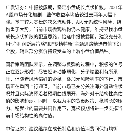
广发证券：中报披露期，坚定小盘成长点状扩散。2021年
A股市场分化加剧，整体收益率均值较过去两年大幅下
降。基于较为宽松的狭义流动性，A股无系统性风险，结
构重于大势，当前市场微观结构仍未健康，维持寻找小盘
成长点状扩散的配置思路，恰逢中报披露期，建议充分利
用“净利润断层策略”和“专精特新”主题思路精选市值下沉
个股，辅以部分涨价持续受益的上游小盘价值品种。
国君策略团队表示，在调整与反弹的过程中，积极的信号
正在逐步形成：尽管经济动能弱化，分子端盈利有所承
压，但随着风险偏好的企稳，叠加无风险利率的下行，市
场正在重回上行通道。当前市场已充分关注海外流动性状
况并且实际演绎沿着预期曲线展开，海外对于结构性高估
值的影响趋弱。同时，以我为主的货币政策、稳增长的压
力、稳就业的需要共同作用下，宽松预期将进一步支撑当
前市场结构性的高估值。
中信证券：建议继续在成长制造和价值消费间保持均衡，