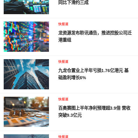
同比下滑约三成
快报道
龙资源发布聆讯通告，推进控股公司迁
港重组
快报道
九龙仓置业上半年亏损1.76亿港元 基
础盈利增长6%
快报道
百奥赛图上半年净利预增超3.9倍 营收
突破9.3亿元
快报道