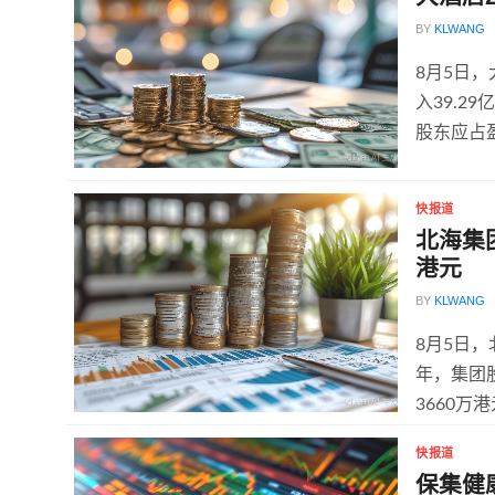
BY
KLWANG
8月5日
入39.2
股东应占盈
快报道
北海集团
港元
BY
KLWANG
8月5日，
年，集团股
3660万
快报道
保集健