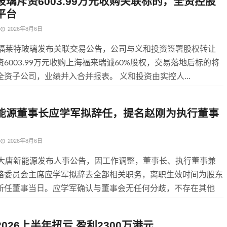
玻璃斥资6003.99万元收购关联标的，全资控股
平台
2026年8月6日
，福莱特玻璃发布关联交易公告，公司与义和投资签署股权转让
6003.99万元收购上海福来瑞诚60%股权，交易落地后标的将
资子公司，业绩并入合并报表。 义和投资由实控人...
能源董事长应学军拟辞任，提名赵刚为执行董事
2026年8月6日
，大唐新能源发布人事公告，因工作调整，董事长、执行董事兼
略委员会主席应学军拟辞去全部相关职务，离职生效时间为股东
新任董事当日。应学军确认与董事会无任何分歧，不存在其他
026上半年扭亏 盈利2300万港元