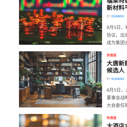
福莱特
新材料
BY
KLWANG
8月5日
协议，出资
成为集团全
快报道
大唐新
候选人
BY
KLWANG
8月5日
董事会战
大会委任
需...
快报道
大酒店2