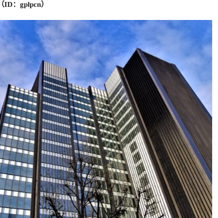
D：gplpcn）