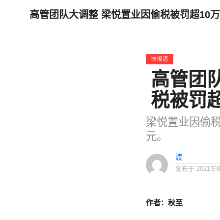
高管团队大调整 梁悦置业因偷税被罚超10
快报道
高管团
税被罚超
梁悦置业因偷税
元。
渡
发布于
2021年
作者：秋至