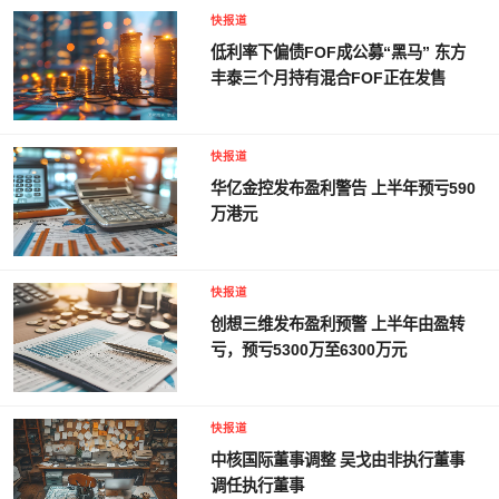
快报道
低利率下偏债FOF成公募“黑马” 东方
丰泰三个月持有混合FOF正在发售
快报道
华亿金控发布盈利警告 上半年预亏590
万港元
快报道
创想三维发布盈利预警 上半年由盈转
亏，预亏5300万至6300万元
快报道
中核国际董事调整 吴戈由非执行董事
调任执行董事