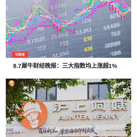
早晚报
8.7犀牛财经晚报：三大指数均上涨超1%