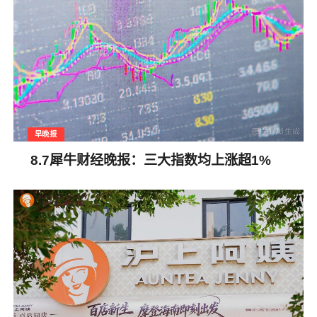
早晚报
8.7犀牛财经晚报：三大指数均上涨超1%