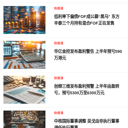
快报道
低利率下偏债FOF成公募“黑马” 东方
丰泰三个月持有混合FOF正在发售
快报道
华亿金控发布盈利警告 上半年预亏590
万港元
快报道
创想三维发布盈利预警 上半年由盈转
亏，预亏5300万至6300万元
快报道
中核国际董事调整 吴戈由非执行董事
调任执行董事