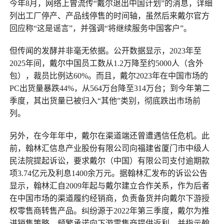
今年8月，网络上曾流传“戴尔退出中国计划”的消息，详细
列出工厂停产、产品线停售的时间轴，虽然后来戴尔官方
回应称“这是谣言”，并强调“将继续服务中国客户”。
但传闻的发酵并非毫无依据。公开数据显示，2023年至
2025年间，戴尔中国员工数从1.2万降至约5000人（含外
包），裁员比例达60%。而且，戴尔2023年在中国市场的
PC出货量暴跌44%，从564万台降至314万台；到今年第二
季度，其出货量已被归入“其他”类别，彻底跌出市场前
列。
另外，在今年年中，戴尔在渠道端还曾遭遇信任危机。此
前，翰林汇信息产业股份有限公司向福建省厦门市中级人
民法院提起诉讼，要求戴尔（中国）有限公司支付逾期款
项3.74亿元及利息1400余万元。据翰林汇发布的诉讼公告
显示，翰林汇自2009年起与戴尔建立合作关系，作为后者
在中国市场的渠道履约经销商，负责备货并向戴尔下游授
权零售商转售产品。纠纷源于2022年第三季度，戴尔为推
进销售策略，频繁承诺向下游零售商提供返利，并指示翰