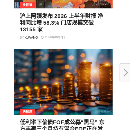
快报道
沪上阿姨发布 2026 上半年财报 净
利同比增 58.3% 门店规模突破
13155 家
2026年8月7日
BY
KLWANG
快报道
低利率下偏债FOF成公募“黑马” 东
方丰泰三个月持有混合FOF正在发