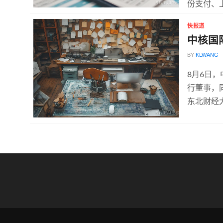
份支付、上
快报道
中核国
BY
KLWANG
8月6日
行董事，
东北财经