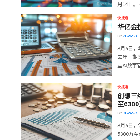
月14日。 
快报道
华亿金
BY
KLWANG
8月6日，
去年同期
益AI数字
快报道
创想三
至630
BY
KLWANG
8月6日
5300万