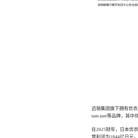
迅销集团旗下拥有优衣库、GU、P
tam.tam等品牌，
在2025财年，日本
营利润为1844亿日元