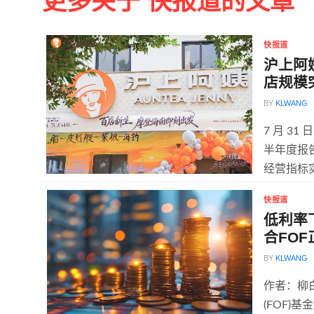
更多关于 快报道的文章
快报道
沪上阿姨
店规模突
BY
KLWANG
7 月 3
半年度报
经营指标实
快报道
低利率
合FO
BY
KLWANG
作者：柳
(FOF)