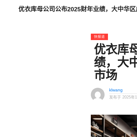
优衣库母公司公布2025财年业绩，大中华
快报道
优衣库母
绩，大
市场
klwang
发布于
2025年