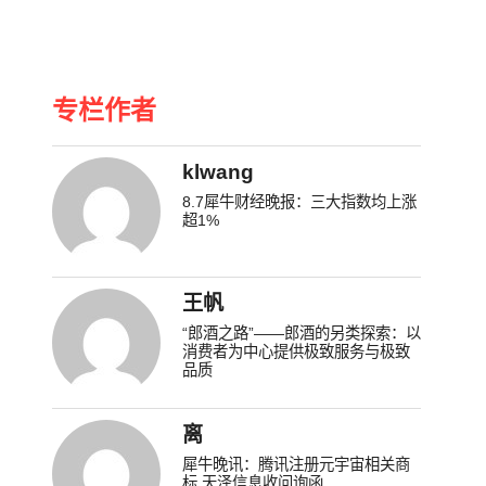
专栏作者
klwang
8.7犀牛财经晚报：三大指数均上涨
超1%
王帆
“郎酒之路”——郎酒的另类探索：以
消费者为中心提供极致服务与极致
品质
离
犀牛晚讯：腾讯注册元宇宙相关商
标 天泽信息收问询函