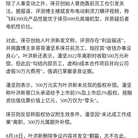
除了人事变动之外，徕芬创始人曾炮轰前员工也引发关
注。据报道，评测博主楼斌发布电动剃须刀横评视频，称
飞科399元产品性能优于徕芬699元高端机型，并质疑后者
电机性价比。
对此，徕芬创始人叶洪新发文称，评测存在“利益输送”，
并揭露博主亲哥哥潘坚系徕芬前员工，指控其“收钱办事没
良心”。叶洪新还表示，潘坚2022年离职时收取500万元补
偿，但此后“勾结内部员工，虚构0成本合作项目并向公司
虚报50万元费用”，强调已掌握录音证据。
潘坚则表示，500万元实为叶洪新未兑现的股权补偿。潘坚
称叶洪新曾口头承诺给予上市前5%及上市后2%股权，按融
资估值估算价值上亿元，500万仅为“零头”。
徕芬则反驳称股权协议附生效条件，潘坚因“未达成工作成
果”离职，500万元属额外补偿。
8月18日，叶洪新删除争议内容并发文“翻篇，志不在此，