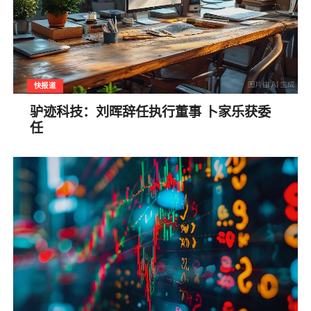
快报道
驴迹科技：刘晖辞任执行董事 卜家乐获委
任