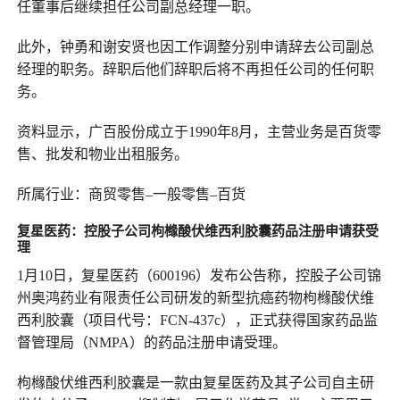
任董事后继续担任公司副总经理一职。
此外，钟勇和谢安贤也因工作调整分别申请辞去公司副总
经理的职务。辞职后他们辞职后将不再担任公司的任何职
务。
资料显示，广百股份成立于1990年8月，主营业务是百货零
售、批发和物业出租服务。
所属行业：商贸零售–一般零售–百货
复星医药：控股子公司
枸橼酸伏维西利胶囊
药品
注册申请
获
受
理
1月10日，复星医药（600196）发布公告称，控股子公司锦
州奥鸿药业有限责任公司研发的新型抗癌药物枸橼酸伏维
西利胶囊（项目代号：FCN-437c），正式获得国家药品监
督管理局（NMPA）的药品注册申请受理。
枸橼酸伏维西利胶囊是一款由复星医药及其子公司自主研