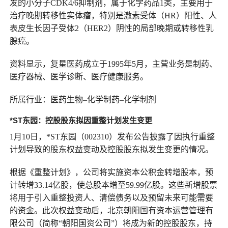
发的小分子CDK4/6抑制剂，属于化学药品1类，主要用于
治疗晚期转移性实体瘤，特别是激素受体（HR）阳性、人
表皮生长因子受体2（HER2）阴性的局部晚期或转移性乳
腺癌。
资料显示，复星医药成立于1995年5月，主营业务是制药、
医疗器械、医学诊断、医疗健康服务。
所属行业：医药生物–化学制药–化学制剂
*ST东园：
控
股股东拟因重整计划发生变更
1月10日，*ST东园（002310）发布公告披露了因执行重整
计划导致的股东权益变动及控股股东拟发生变更的情况。
根据《重整计划》，公司将实施资本公积金转增股本，预
计转增33.14亿股，使总股本增至59.99亿股。这些新增股票
将用于引入重整投资人、清偿债务以及预留未来可能需要
的资金。此次权益变动后，北京朝阳国有资本运营管理有
限公司（简称“朝阳国资公司”）将成为新的控股股东，持