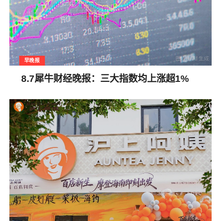
早晚报
8.7犀牛财经晚报：三大指数均上涨超1%