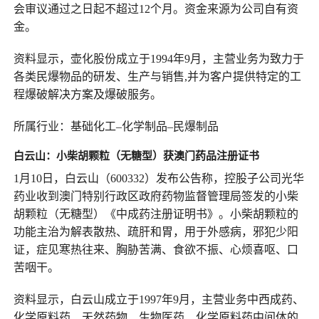
会审议通过之日起不超过12个月。资金来源为公司自有资
金。
资料显示，壶化股份成立于1994年9月，主营业务为致力于
各类民爆物品的研发、生产与销售,并为客户提供特定的工
程爆破解决方案及爆破服务。
所属行业：基础化工–化学制品–民爆制品
白云山
：
小柴胡颗粒（无糖型）
获
澳门药品注册证书
1月10日，白云山（600332）发布公告称，控股子公司光华
药业收到澳门特别行政区政府药物监督管理局签发的小柴
胡颗粒（无糖型）《中成药注册证明书》。小柴胡颗粒的
功能主治为解表散热、疏肝和胃，用于外感病，邪犯少阳
证，症见寒热往来、胸胁苦满、食欲不振、心烦喜呕、口
苦咽干。
资料显示，白云山成立于1997年9月，主营业务中西成药、
化学原料药、天然药物、生物医药、化学原料药中间体的