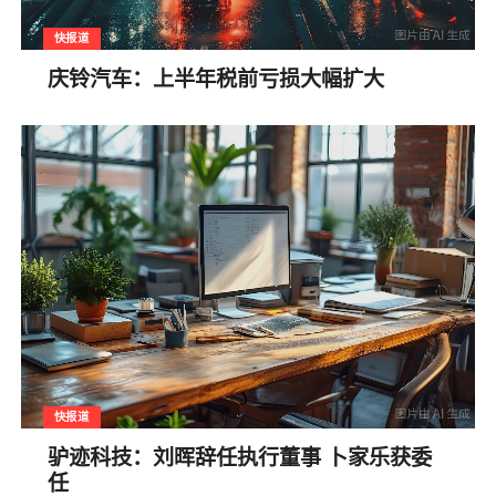
快报道
庆铃汽车：上半年税前亏损大幅扩大
快报道
驴迹科技：刘晖辞任执行董事 卜家乐获委
任