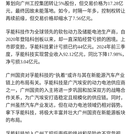
筹划向广州工控集团转让5%股份，但交易价格为17.28亿
元，最终因故未能落地。如今，时隔一年多，控制权转让
再续前缘，但交易价格却缩水了7.56亿元。
孚能科技作为全球领先的软包动力及储能电池生产商，自
2020年登陆科创板以来，却一直深陷经营亏损的困境。上
市即变脸，孚能科技累计亏损已约44亿元。2024年前三季
度，孚能科技实现营业收入92.12亿元，同比下降17.98%，
净亏损3.04亿元。
广州国资对孚能科技的“执着”或许与其在新能源汽车产业
链上的布局有关。孚能科技是广汽埃安的动力电池供应商
之一，广州国资的入主将进一步巩固和加深双方的战略合
作关系，为广汽埃安打造稳定且规模化的供应链。同时，
广州虽然汽车产业发达，但在动力电池领域仍相对弱势。
拿下孚能科技，将极大丰富并壮大广州国资在新能源板块
的布局。
孚能科技加入广州工控后面临的挑战和风险也不容忽视。