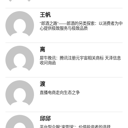
王帆
“郎酒之路”——郎酒的另类探索：以消费者为中
心提供极致服务与极致品质
离
犀牛晚讯：腾讯注册元宇宙相关商标 天泽信息
收问询函
渡
直播电商走向生态之争
邱邱
平台型企服“滚雪球”：价值投资者的选择