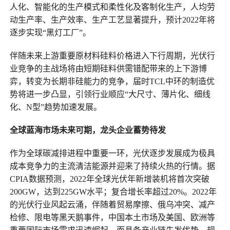
人化、智能化的生产模式和柔性化及客制化生产，人均劳
动生产率、生产效率、生产工艺显著提升，预计2022年将
逐步实现“黑灯工厂”。
伴随未来上游重要原材料硅料价格进入下行周期，光伏行
业竞争的主战场将由短期硅料供需错配带来的上下游博
弈，转变为长期非硅能力的竞争，届时TCL中环的制造优
势将进一步凸显，引领行业顺应“大尺寸、薄片化、细线
化、N型”趋势加速发展。
全球蓝海市场未来可期，龙头企业蓄势待发
作为全球碳减排进程中重要一环，光伏逐步发展成为极具
成本竞争力的主流清洁能源并迎来了持续火热的行情。据
CPIA数据预测，2022年全球光伏年新增装机将首次突破
200GW，达到225GW水平；复合增长率超过20%。2022年
的光伏行业风起云涌，伴随着贸易摩擦、俄乌冲突、减产
检修、限电等黑天鹅事件，中国本土市场及美国、欧洲等