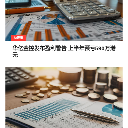
快报道
华亿金控发布盈利警告 上半年预亏590万港
元