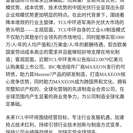
重要国际市场需求迅速崛起，而具备产业链先发优势、规
模优势、成本优势、技术优势的中国光伏行业呈现出头部
企业规模优势更加明显的特点。在此时代背景下，围绕着
降本增效的行业主旋律，TCL中环进军海外光伏大市场的
势头明显——主观层面，TCL中环自身的工业4.0制造模式
不仅助力其稳坐行业领先的市场地位，同时能够实现1000
万/人/年的人均产值和2万美金/人/年的薪酬待遇，契合欧美
国家劳动成本高企的需求并且能够较好地支撑在地化制
造；客观层面，近期TCL中环发布公告拟以2.0079亿美元
认购美股上市公司、IBC电池组件厂商MAXEON发行的可
转债，助力其Maxeon7产品的研发制造，打造MAXEON核
心竞争优势，同时助力MAXEON成为跨国界和文化、拥有
完整知识产权的、全球化营销的先进制造业合资公司，在
全球范围内产生显著的商业竞争力，为公司制造全球化奠
定基础。
未来TCL中环将围绕经营目标，专注行业发展机遇，加速
抢占技术红利，持续引领行业技术创新与制造方式变革，
保持公司业绩强劲增长，加快实现全球领先。