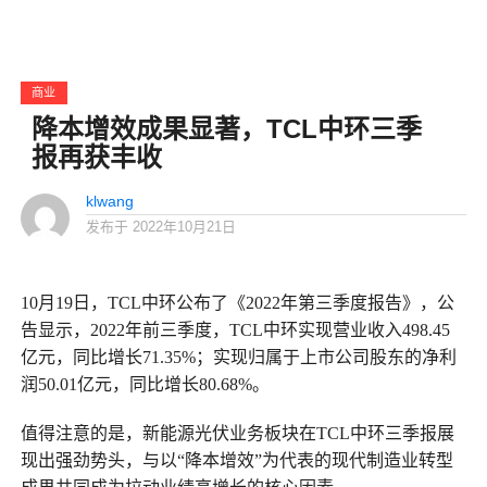
商业
降本增效成果显著，TCL中环三季
报再获丰收
klwang
发布于
2022年10月21日
10月19日，TCL中环公布了《2022年第三季度报告》，公
告显示，2022年前三季度，TCL中环实现营业收入498.45
亿元，同比增长71.35%；实现归属于上市公司股东的净利
润50.01亿元，同比增长80.68%。
值得注意的是，新能源光伏业务板块在TCL中环三季报展
现出强劲势头，与以“降本增效”为代表的现代制造业转型