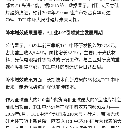
部为210先进产能，据CPIA统计数据显示，伴随大尺寸硅
片趋势演进，预计2030年210mm硅片市场占有率可达
70%，TCL中环大尺寸硅片未来可期。
降本增效成果显著，“工业4.0”引领黄金发展周期
公告显示，2022年前三季度TCL中环研发投入为27亿元，
占比营业收入5.42%，同比增长52.7%，主要用于光伏材
料、光伏电池组件等领域的研发工作。与企业对研发的重
视程度相得益彰，TCL中环的制造优势日益凸显。
降本增效成果方面，长期技术创新成果的转化为TCL中环
带来了制造优势进而降低非硅成本。
作为全球最大的210硅片供货商和全球最大的N型硅片制造
商和出货商，TCL中环近年在降本增效方向频频发力——
2019年8月，TCL中环全球首发210大尺寸硅片，带领光伏
硅片环节迈上新台阶。随着以TCL中环210硅片为代表的大