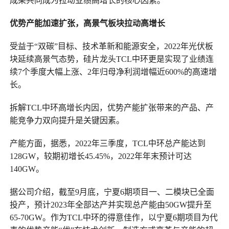
成果共同成为拉动业绩高增长的核心因素。
优势产能加速扩张，高景气板块拉动高增长
受益于“双碳”目标、技术革新和能源安全，2022年光伏板
块延续高景气态势，硅片龙头TCL中环更是实现了业绩连
续7个季度大幅上涨、2年归母净利润增幅近600%的高速增
长。
拆解TCL中环高增长内因，优势产能扩张带来的产品、产
能竞争力双向提升是关键因素。
产能方面，据悉，2022年三季度，TCL中环总产能达到
128GW，较期初增长45.45%，2022年年末预计可达
140GW。
据公司介绍，截至9月底，宁夏6期项目一、二模块已全面
投产，预计2023年全部达产并实现总产能由50GW提升至
65-70GW。作为TCL中环的得意佳作，以宁夏6期项目为代