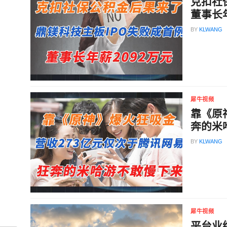
克扣社
董事长年
BY
KLWANG
犀牛视频
靠《原
奔的米
BY
KLWANG
犀牛视频
平台业