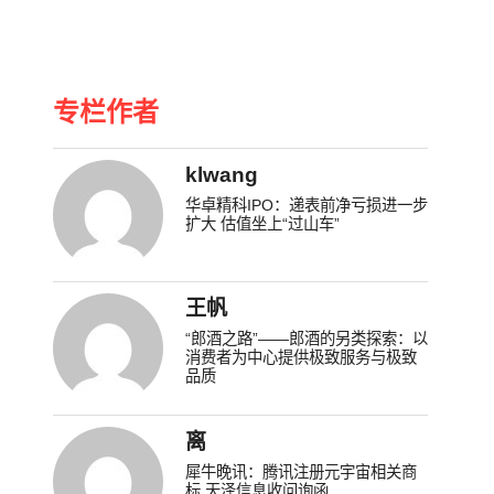
专栏作者
klwang
华卓精科IPO：递表前净亏损进一步
扩大 估值坐上“过山车”
王帆
“郎酒之路”——郎酒的另类探索：以
消费者为中心提供极致服务与极致
品质
离
犀牛晚讯：腾讯注册元宇宙相关商
标 天泽信息收问询函