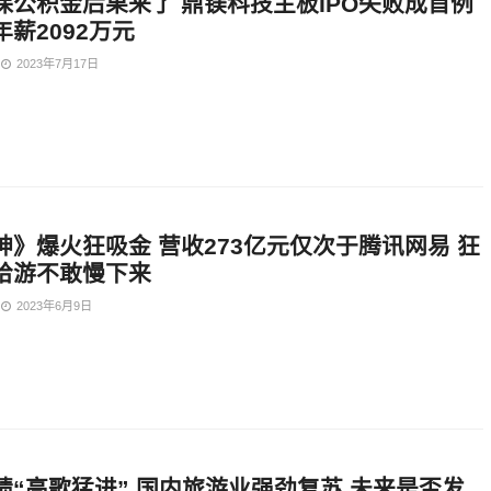
保公积金后果来了 鼎镁科技主板IPO失败成首例
薪2092万元
2023年7月17日
神》爆火狂吸金 营收273亿元仅次于腾讯网易 狂
哈游不敢慢下来
2023年6月9日
绩“高歌猛进” 国内旅游业强劲复苏 未来是否发