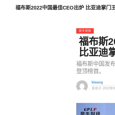
福布斯2022中国最佳CEO出炉 比亚迪掌门
犀牛视频
福布斯2
比亚迪
福布斯中国发布“
登顶榜首。
klwang
发布于
2022年
视
频