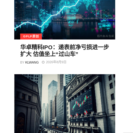
GPLP原创
华卓精科IPO：递表前净亏损进一步
扩大 估值坐上“过山车”
2026年8月9日
BY
KLWANG