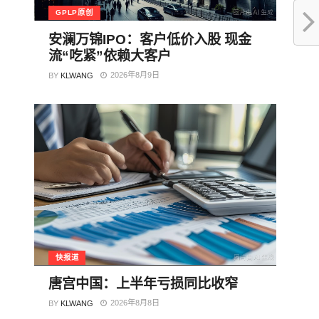
GPLP原创
安澜万锦IPO：客户低价入股 现金
流“吃紧”依赖大客户
2026年8月9日
BY
KLWANG
快报道
唐宫中国：上半年亏损同比收窄
2026年8月8日
BY
KLWANG